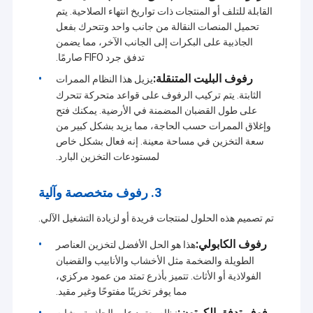
القابلة للتلف أو المنتجات ذات تواريخ انتهاء الصلاحية. يتم
تحميل المنصات النقالة من جانب واحد وتتحرك بفعل
الجاذبية على البكرات إلى الجانب الآخر، مما يضمن
تدفق جرد FIFO صارمًا.
رفوف البليت المتنقلة:
يزيل هذا النظام الممرات
الثابتة. يتم تركيب الرفوف على قواعد متحركة تتحرك
على طول القضبان المضمنة في الأرضية. يمكنك فتح
وإغلاق الممرات حسب الحاجة، مما يزيد بشكل كبير من
سعة التخزين في مساحة معينة. إنه فعال بشكل خاص
لمستودعات التخزين البارد.
3. رفوف متخصصة وآلية
تم تصميم هذه الحلول لمنتجات فريدة أو لزيادة التشغيل الآلي.
رفوف الكابولي:
هذا هو الحل الأفضل لتخزين العناصر
الطويلة والضخمة مثل الأخشاب والأنابيب والقضبان
الفولاذية أو الأثاث. تتميز بأذرع تمتد من عمود مركزي،
مما يوفر تخزينًا مفتوحًا وغير مقيد.
رفوف تدفق الكرتون:
نظام يعتمد على الجاذبية مشابه