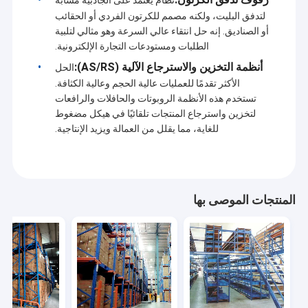
لتدفق البليت، ولكنه مصمم للكرتون الفردي أو الحقائب
أو الصناديق. إنه حل انتقاء عالي السرعة وهو مثالي لتلبية
الطلبات ومستودعات التجارة الإلكترونية.
أنظمة التخزين والاسترجاع الآلية (AS/RS):
الحل
الأكثر تقدمًا للعمليات عالية الحجم وعالية الكثافة.
تستخدم هذه الأنظمة الروبوتات والحافلات والرافعات
لتخزين واسترجاع المنتجات تلقائيًا في هيكل مضغوط
للغاية، مما يقلل من العمالة ويزيد الإنتاجية.
المنتجات الموصى بها
الصفحة الرئيسية
تكرس شركة جينغوي للمعدات الذكية للتخزين (شاندونغ) المحدودة جهودها
في توفير حلول التخزين. نركز على تصميم وتصنيع وتركيب معدات التخزين
منتجات
(مثل الرفوف)، ونقدم لعملائنا خدمة تخطيط نظام اللوجستيات.
فيديوهات
تتراوح منتجاتنا من رفوف البالتات القابلة للتعديل، ورفوف البالتات ذات
الدخول، ورفوف الكابولي، ورفوف الميزانين، والصناديق المعدنية، ولوح