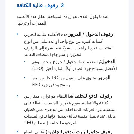
2. رفوف عالية الكثافة
عندما يكون الهدف هو زيادة المساحة، تقلل هذه الأنظمة
الممرات أو تزيلها.
رفوف الدخول / المرور:
هذه الأنظمة مثالية لتخزين
كميات كبيرة من نوع واحد أو عدد قليل من أنواع
المنتجات. تقود الرافعات الشوكية مباشرة إلى الرفوف
لتخزين واسترجاع المنصات النقالة.
الدخول:
يستخدم نقطة دخول / خروج واحدة، وهي
الأفضل لنموذج جرد الصادر أولاً، الوارد أخيرًا (LIFO).
المرور:
يحتوي على وصول من كلا الجانبين، مما
يسمح بتدفق جرد FIFO.
رفوف الدفع للخلف:
هذا النظام هو توازن ممتاز بين
الكثافة والانتقائية. يقوم بتخزين المنصات النقالة على
سلسلة من العربات المتداخلة التي تتدحرج على قضبان
مائلة. عند تحميل منصة نقالة جديدة، فإنها تدفع المنصات
الموجودة للخلف. إنه نظام LIFO.
رفوف تدفق البليت (تدفق الجاذبية):
مثالي للسلع