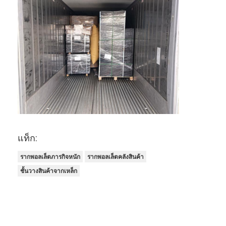
ชั้นวางจอแสดงผลซุปเปอร์มาร์เก็ต
คานเท้าแขนที่ดึง
ผลักดันการดึงกลับ
ขับในที่ดึง
แร็คกระสวยวิทยุ
ทางเดินแคบมาก
แท็ก:
ชั้นวางชั้นลอย
รากพอลเล็ตภารกิจหนัก
รากพอลเล็ตคลังสินค้า
แพลตฟอร์มโครงสร้างเหล็ก
ชั้นวางสินค้าจากเหล็ก
พาเลทพลาสติก HDPE
พาเลทเหล็ก