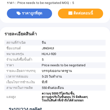
ราคา：Price needs to be negotiated
MOQ：5
ราคาถูกที่สุด
ติดต่อตอนนี้
รายละเอียดสินค้า
สถานที่กำเนิด
จีน
ชื่อแบรนด์
JINGHUI
หมายเลขรุ่น
HLHJ-920
จำนวนสั่งซื้อขั้นต่ำ
5
ราคา
Price needs to be negotiated
รายละเอียดการบรรจุ
บรรจุส่งออกมาตรฐาน
เวลาการส่งมอบ
5-25 วันทำงาน
เงื่อนไขการชำระเงิน
ที/ที
สามารถในการผลิต
550 ตันต่อเดือน
,
ความจุ 5000 กิโลกรัม/ชั้น
แสงสูง:
,
ความสูงปรับในขั้นตอน 75 มิลลิเมตร
โรงเก็บสินค้าที่เข้าถึงได้ด้วยรถยก
ระบบวาง pallet