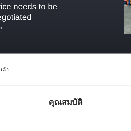
rice needs to be
egotiated
า
นค้า
คุณสมบัติ