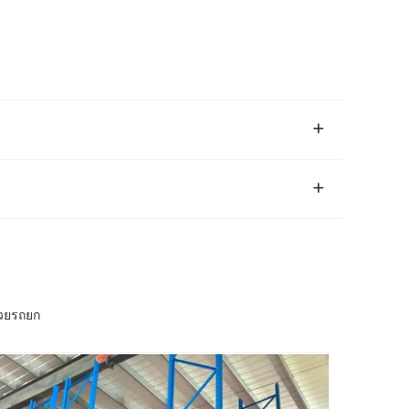
้วยรถยก