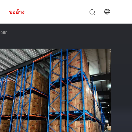
ขออ้าง
รถยก