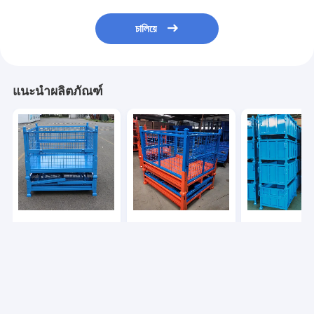
চালিয়ে
แนะนำผลิตภัณฑ์
กล่องเปลือกโลหะพับได้
คลังสินค้า โลหะ Pallet
กล่องพอลเล็ตเหล็
ตามความต้องการ และ
กรง Stacking ถังเหล็ก
ได้ มีความจุสูง 
กรงเก็บเก็บเก็บได้
พับ กล่องเก็บ
ออกแบบที่สามา
อุตสาหกรรม
ไว้ได้ สําหรับการ
สินค้าอุตสาหกร
ราคาดีที่สุด
ราคาดีที่สุด
ราคาดีที่ส