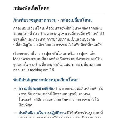
กล่องพัลเล็ตโลหะ
ภัณฑ์บรรจุอุตสาหกรรม - กล่องเปลี่ยนโลหะ
กล่องหมุนเวียนโลหะคือถังบรรจุที่มีผนังบาง ผลิตจากแผ่น
โลหะ โดยทั่วไปสร้างจากวัสดุ เช่น เหล็ก เหล็ก หรือเหล็กไร้
ขัดเหล็กและกระบวนการบําบัดภาพ, เป็นส่วนประกอ
บที่สําคัญในการจัดเก็บและการขนส่งโลจิสติกส์ที่ทันสมัย
เรียกกระปุกนี้ว่า กระปุกเครือโลหะ หรือกระปุกพาเล็ต
Meshพวกเขาเป็นที่สอดคล้องกับการขนส่งรถยกและมีใน
รูปแบบโครงสร้างที่แตกต่างกัน, แผ่น, mesh, มั่นคง, และ
ออกแบบ stacking ถอนได้
ข้อดีสําคัญของกล่องหมุนเวียนโลหะ
ความมั่นคงอย่างพิเศษ
สร้างจากกรอบท่อสี่เหลี่ยมที่ผสม
ผสานกัน กล่องเหล่านี้มีความสมบูรณ์แบบทาง
โครงสร้างที่ดีกว่าลดความเสียหายจากการขนส่งให้
น้อยที่สุด.
ประสิทธิภาพในการปฏิบัติงาน:
มีให้บริการในรูปแบบที่