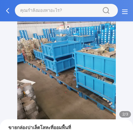
2/3
ขายกล่องปาเล็ตโลหะที่ออมพื้นที่