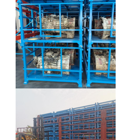
เกี่ยวกับเรา
ทัวร์โรงงาน
การควบคุมคุณภาพ
ติดต่อเรา
ข่าว
กรณี
ขอใบเสนอราคา
ราคาสะพายพอลเล็ตของโกดัง
ชั้นเก็บคลังสินค้า