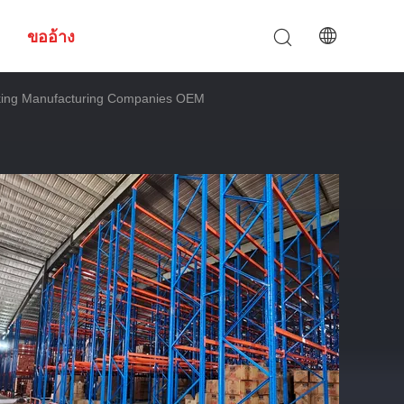
ขออ้าง
cking Manufacturing Companies OEM