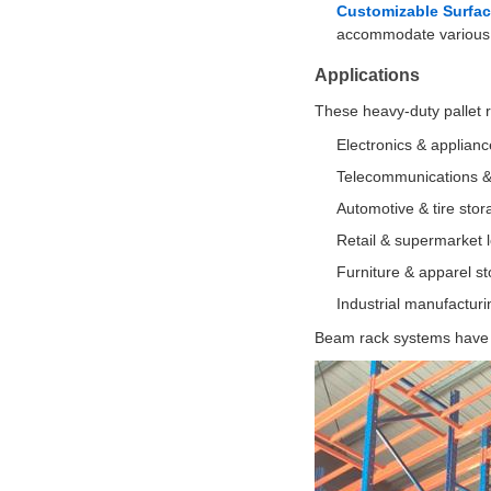
Customizable Surfac
accommodate various p
Applications
These heavy-duty pallet r
Electronics & applian
Telecommunications 
Automotive & tire stor
Retail & supermarket l
Furniture & apparel s
Industrial manufacturi
Beam rack systems have b