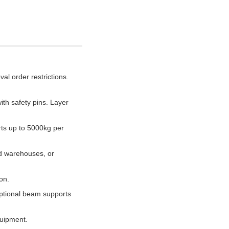
al order restrictions.
h safety pins. Layer
rts up to 5000kg per
d warehouses, or
on.
Optional beam supports
quipment.