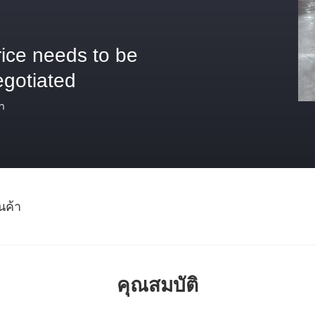
rice needs to be
egotiated
า
นค้า
คุณสมบัติ