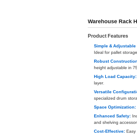
Warehouse Rack He
Product Features
Simple & Adjustable 
Ideal for pallet storage
Robust Constructio
height adjustable in
High Load Capacity:
layer.
Versatile Configurat
specialized drum stor
Space Optimization:
Enhanced Safety:
Inc
and shelving accessori
Cost-Effective:
Easy i