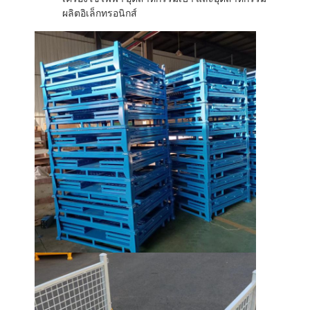
เกี่ยวกับเรา
ผลิตอิเล็กทรอนิกส์
ทัวร์โรงงาน
การควบคุมคุณภาพ
ติดต่อเรา
ข่าว
กรณี
ขอใบเสนอราคา
ราคาสะพายพอลเล็ตของโกดัง
ชั้นเก็บคลังสินค้า