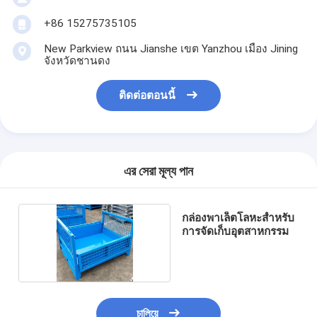
+86 15275735105
New Parkview ถนน Jianshe เขต Yanzhou เมือง Jining
จังหวัดชานดง
ติดต่อตอนนี้
এর সেরা মূল্য পান
กล่องพาเล็ตโลหะสําหรับ
การจัดเก็บอุตสาหกรรม
চালিয়ে