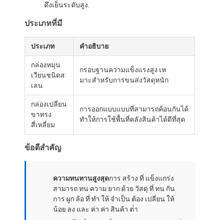
ดึงเย็นระดับสูง.
ประเภทที่มี
ประเภท
คําอธิบาย
กล่องหมุน
กรอบฐานความแข็งแรงสูง เห
เวียนชนิดส
มาะสําหรับการขนส่งวัสดุหนัก
เลน
กล่องเปลี่ยน
การออกแบบแบบที่สามารถค้อนกันได้
ขาทรง
ทําให้การใช้พื้นที่คลังสินค้าได้ดีที่สุด
สี่เหลี่ยม
ข้อดีสําคัญ
ความทนทานสูงสุด
การ สร้าง ที่ แข็งแกร่ง
สามารถ ทน ความ ยาก ด้วย วัสดุ ที่ ทน กัน
การ ผูก ล้อ ที่ ทํา ให้ จําเป็น ต้อง เปลี่ยน ให้
น้อย ลง และ ค่า ค่า สินค้า ต่ํา