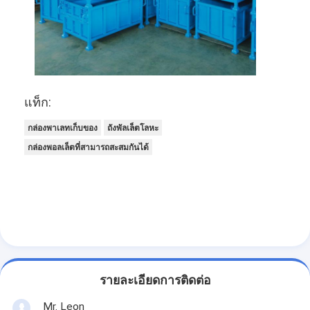
พาเล็ตอลูมิเนียม
กล่องพอลเล็ตโลหะ
กรงเครือสาย
แท็ก:
กล่องพาเลทเก็บของ
ถังพัลเล็ตโลหะ
กล่องพอลเล็ตที่สามารถสะสมกันได้
รายละเอียดการติดต่อ
Mr. Leon