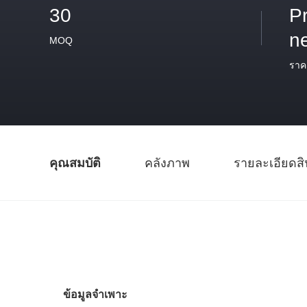
30
P
n
MOQ
ราค
คุณสมบัติ
คลังภาพ
รายละเอียดสิ
ข้อมูลจำเพาะ