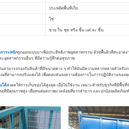
ประหยัดพื้นที่เก็บ
ใช่
ขาย ใน ชุด หรือ ชิ้น แต่ ละ ชิ้น
ายภาระหนัก
ถูกออกแบบมาเพื่อประสิทธิภาพอุตสาหกรรม ด้วยพื้นผิวที่สะอาดง
อุตสาหกรรมอื่นๆ ที่มีความรู้สึกต่อสุขภาพ.
นสามารถรองรับสินค้าที่มีขนาดต่าง ๆ ทําให้มันมีความหลากหลายสําหรับก
มาณที่สามารถปรับแต่งได้ เพื่อตอบสนองความต้องการในการปฏิบัติงานของค
บได้
ส่งผลให้การเก็บของได้สูงสุด เมื่อไม่ใช้งาน เหมาะสําหรับธุรกิจที่มีพื้นที
สดุที่มีคุณภาพสูง เพื่อทนต่อสภาพแวดล้อมที่ยากลําบาก และปกป้องผลิตภั