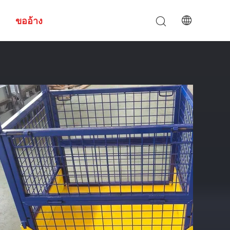
ขออ้าง