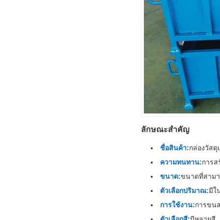
ลักษณะสําคัญ
ชื่อสินค้า:
กล่องวัสดุ
ความทนทาน:
การสร้
ขนาด:
ขนาดที่สามาร
ตัวเลือกปริมาณ:
มีใ
การใช้งาน:
การขนส่
ตัวเลือกสี:
มีหลายสี