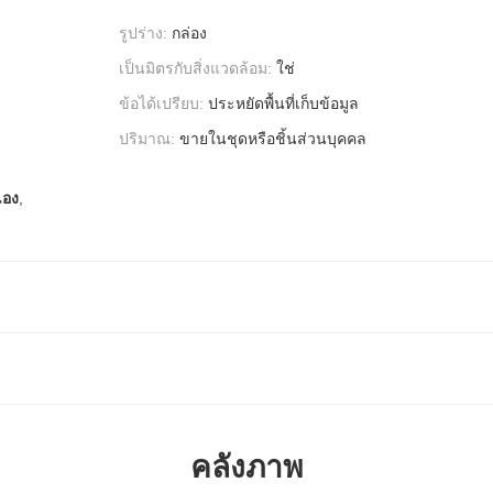
รูปร่าง:
กล่อง
เป็นมิตรกับสิ่งแวดล้อม:
ใช่
ข้อได้เปรียบ:
ประหยัดพื้นที่เก็บข้อมูล
ปริมาณ:
ขายในชุดหรือชิ้นส่วนบุคคล
เอง
,
คลังภาพ