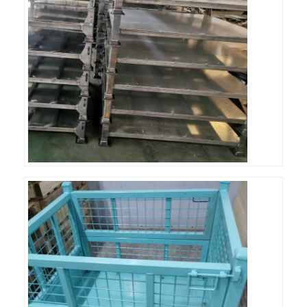
ชั้นวางจอแสดงผลซุปเปอร์มาร์เก็ต
คานเท้าแขนที่ดึง
ผลักดันการดึงกลับ
ขับในที่ดึง
แร็คกระสวยวิทยุ
ทางเดินแคบมาก
ชั้นวางชั้นลอย
แพลตฟอร์มโครงสร้างเหล็ก
พาเลทพลาสติก HDPE
พาเลทเหล็ก