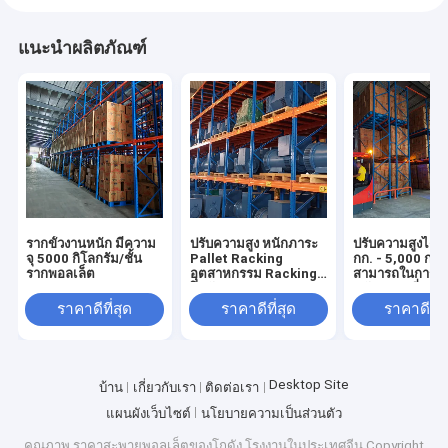
แนะนำผลิตภัณฑ์
รากขั้วงานหนัก มีความ
ปรับความสูง หนักภาระ
ปรับความสูงได้ 
จุ 5000 กิโลกรัม/ชั้น
Pallet Racking
กก. - 5,000 กก.
รากพอลเล็ต
อุตสาหกรรม Racking
สามารถในการรับ
โกดัง Racking ขาย
หนักรถยกที่สาม
ถึงได้ชั้นวางพา
ราคาดีที่สุด
ราคาดีที่สุด
ราคาดีที่ส
Heavy Duty
Desktop Site
บ้าน
เกี่ยวกับเรา
ติดต่อเรา
แผนผังเว็บไซต์
นโยบายความเป็นส่วนตัว
คุณภาพ
ราคาสะพายพอลเล็ตของโกดัง
โรงงานในประเทศจีน.Copyright