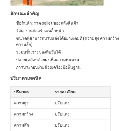
ชั้นวางจอแสดงผลซุปเปอร์มาร์เก็ต
ลักษณะสําคัญ
คานเท้าแขนที่ดึง
ชื่อสินค้า: ราค pallet ของคลังสินค้า
ผลักดันการดึงกลับ
วัสดุ: งานก่อสร้างเหล็กหนัก
ขนาดที่สามารถปรับแต่งได้อย่างเต็มที่ (ความสูง ความกว้าง
ขับในที่ดึง
ความลึก)
ระบบชั้นวางของที่ปรับได้
แร็คกระสวยวิทยุ
ปลายเคลือบด้วยผงเพื่อความทนทาน
การประกอบง่ายด้วยเครื่องมือพื้นฐาน
ทางเดินแคบมาก
ปริมาตรเทคนิค
ชั้นวางชั้นลอย
ปริมาตร
รายละเอียด
แพลตฟอร์มโครงสร้างเหล็ก
ความสูง
ปรับแต่ง
พาเลทพลาสติก HDPE
ความกว้าง
ปรับแต่ง
พาเลทเหล็ก
ความลึก
ปรับแต่ง