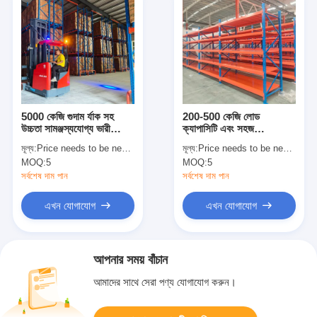
5000 কেজি গুদাম র্যাক সহ
200-500 কেজি লোড
উচ্চতা সামঞ্জস্যযোগ্য ভারী
ক্যাপাসিটি এবং সহজ
দায়িত্ব প্যালেট র্যাক শিল্প স্টোরেজ
অ্যাসেম্বলির জন্য বোল্টলেস
মূল্য:
Price needs to be negotiated
মূল্য:
Price needs to be negotiated
র্যাক
ডিজাইন সহ অ্যাডজাস্টেবল গুদাম
MOQ:
5
MOQ:
5
র‍্যাকিং
সর্বশেষ দাম পান
সর্বশেষ দাম পান
এখন যোগাযোগ
এখন যোগাযোগ
আপনার সময় বাঁচান
আমাদের সাথে সেরা পণ্য যোগাযোগ করুন।