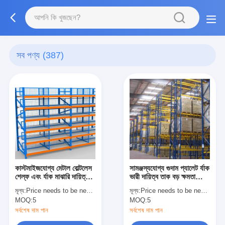
সব পণ্য
(387)
কাস্টমাইজযোগ্য মেটাল বোল্টলেস
সামঞ্জস্যযোগ্য গুদাম প্যালেট র্যাক
শেল্ফ এবং র্যাক মাঝারি দায়িত্ব
ভারী দায়িত্ব তাক বড় ক্ষমতা
মেটাল র্যাক শেল্ফ মাল্টি-লেভেল
নির্বাচনী র্যাকিং
মূল্য:
Price needs to be negotiated
মূল্য:
Price needs to be negotiated
স্টোরেজ র্যাক
MOQ:
5
MOQ:
5
সর্বশেষ দাম পান
সর্বশেষ দাম পান