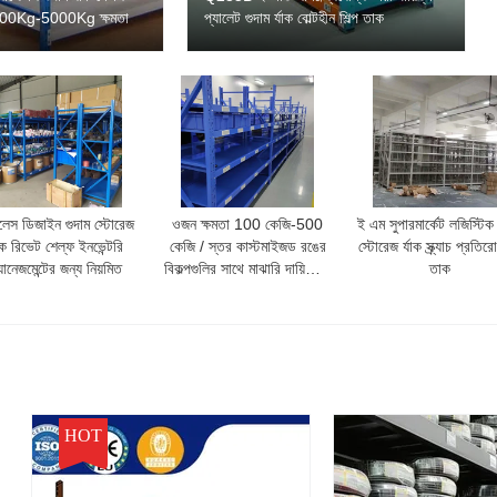
1000Kg-5000Kg ক্ষমতা
প্যালেট গুদাম র্যাক বোল্টহীন শিল্প তাক
টলেস ডিজাইন গুদাম স্টোরেজ
ওজন ক্ষমতা 100 কেজি-500
ই এম সুপারমার্কেট লজিস্টিক 
যাক রিভেট শেল্ফ ইনভেন্টরি
কেজি / স্তর কাস্টমাইজড রঙের
স্টোরেজ র্যাক স্ক্র্যাচ প্রতি
যানেজমেন্টের জন্য নিয়মিত
বিকল্পগুলির সাথে মাঝারি দায়িত্বের
তাক
তাক
HOT