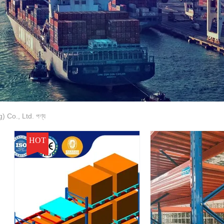
 Co., Ltd. পণ্য
HOT