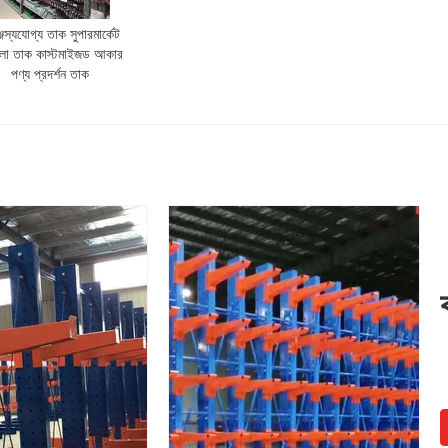
্জস্যযোগ্য তাক সুপারমার্কেট
োলা তাক কাস্টমাইজড আকার
পণ্য প্রদর্শন তাক