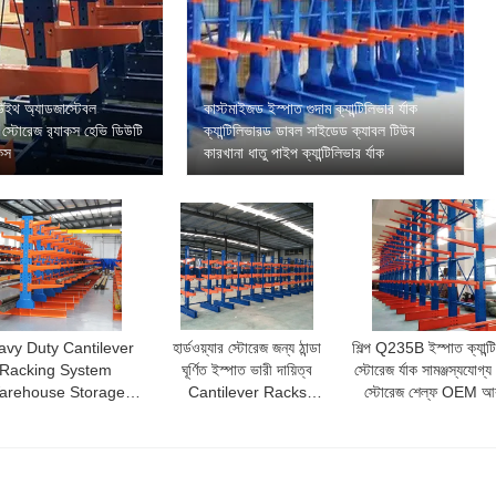
ক উইথ অ্যাডজাস্টেবল
কাস্টমাইজড ইস্পাত গুদাম ক্যান্টিলিভার র্যাক
ার স্টোরেজ র‍্যাকস হেভি ডিউটি
ক্যান্টিলিভারড ডাবল সাইডেড ক্যাবল টিউব
াকস
কারখানা ধাতু পাইপ ক্যান্টিলিভার র্যাক
vy Duty Cantilever
হার্ডওয়্যার স্টোরেজ জন্য ঠান্ডা
শিল্প Q235B ইস্পাত ক্যান্ট
Racking System
ঘূর্ণিত ইস্পাত ভারী দায়িত্ব
স্টোরেজ র্যাক সামঞ্জস্যযোগ্
arehouse Storage
Cantilever Racks
স্টোরেজ শেল্ফ OEM আ
ks Cantilever Rack
Pullback নকশা
Storage For Sale