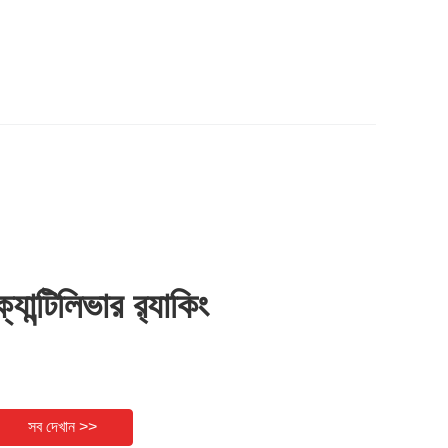
ক্যান্টিলিভার র‍্যাকিং
সব দেখান >>