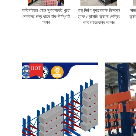
কাস্টমাইজড লোড সুপারমার্কেট খুচরা
ধাতু নির্মাণ সুপারমার্কেট ডিসপ্লে
সামঞ
দোকানের জন্য ধাতব র্যাক দীর্ঘস্থায়ী
র‍্যাক গ্রোসারি গন্ডোলা শেল্ভিং
গন্ড
নির্মাণ
কাস্টমাইজযোগ্য আকার
HOT