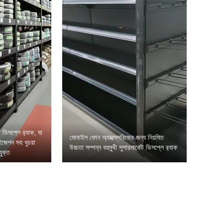
ট ডিসপ্লে র‍্যাক, যা
মোবাইল ফোন অ্যাক্সেসরিজের জন্য নিয়মিত
ইজেশন সহ খুচরা
উচ্চতা সম্পন্ন বহুমুখী সুপারমার্কেট ডিসপ্লে র‍্যাক
যুক্ত