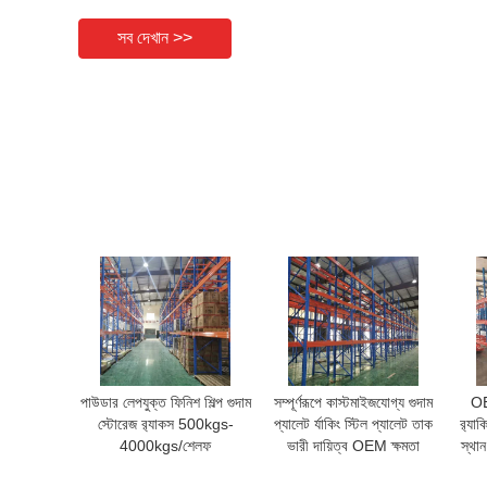
সব দেখান >>
পাউডার লেপযুক্ত ফিনিশ শিল্প গুদাম
সম্পূর্ণরূপে কাস্টমাইজযোগ্য গুদাম
OE
স্টোরেজ র‍্যাকস 500kgs-
প্যালেট র্যাকিং স্টিল প্যালেট তাক
র‍্যা
4000kgs/শেলফ
ভারী দায়িত্ব OEM ক্ষমতা
স্থান