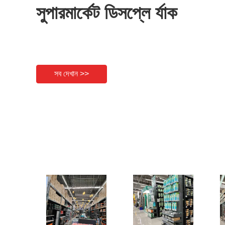
সুপারমার্কেট ডিসপ্লে র্যাক
সব দেখান >>