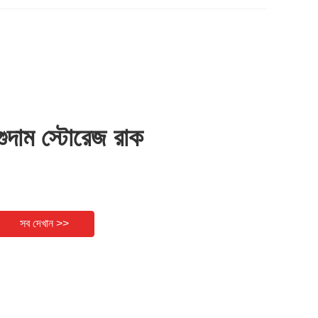
গুদাম স্টোরেজ রাক
সব দেখান >>