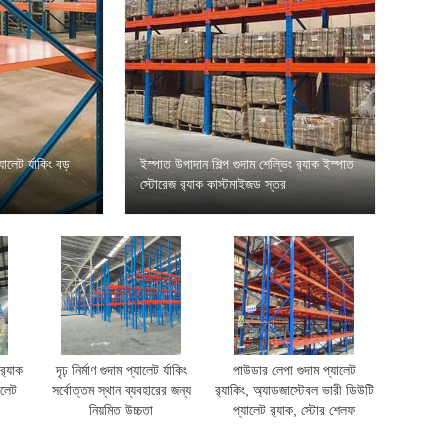
লেট র্যাকিং বড়
ইস্পাত উপাদান শিল্প গুদাম শেল্ভিং র‍্যাক ইস্পাত
স্টোরেজ র‍্যাক কাস্টমাইজড স্তর
‍্যাক
দৃঢ় নির্মাণ গুদাম প্যালেট র্যাকিং
পাউডার লেপা গুদাম প্যালেট
ালেট
সর্বোত্তম স্থান ব্যবহারের জন্য
র‍্যাকিং, অ্যাডজাস্টেবল ভারী ডিউটি
নিয়মিত উচ্চতা
​​প্যালেট র‍্যাক, স্টোর শেলফ