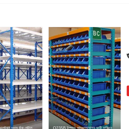
স্টেবল গুদাম র্যাক মেটাল
Q235B ইস্পাত সামঞ্জস্যযোগ্য ভারী দায়িত্ব