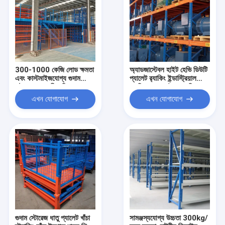
300-1000 কেজি লোড ক্ষমতা
অ্যাডজাস্টেবল হাইট হেভি ডিউটি
এবং কাস্টমাইজযোগ্য গুদাম
প্যালেট র‍্যাকিং ইন্ডাস্ট্রিয়াল
স্টোরেজ সহ ভারী দায়িত্বের
র‍্যাকিং ওয়্যারহাউস শেলভিং
মেজানাইন র্যাক
র‍্যাকস সেল ফর
এখন যোগাযোগ
এখন যোগাযোগ
গুদাম স্টোরেজ ধাতু প্যালেট খাঁচা
সামঞ্জস্যযোগ্য উচ্চতা 300kg/