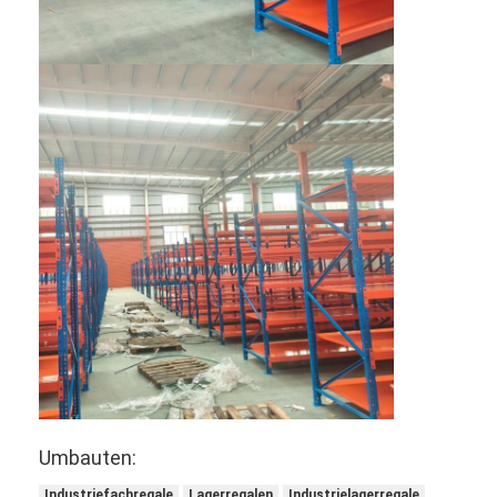
Schaufensterregal für Supermärkte
Kragarmregal
Push-Back-Racking
Regal einfahren
Radioshuttle-Racking
Sehr schmale Gangstreifen
Mezzanine Rack
Stahlkonstruktions-Plattform
HDPEkunststoffpalette
Stahlpaletten
Umbauten:
Industriefachregale
Lagerregalen
Industrielagerregale