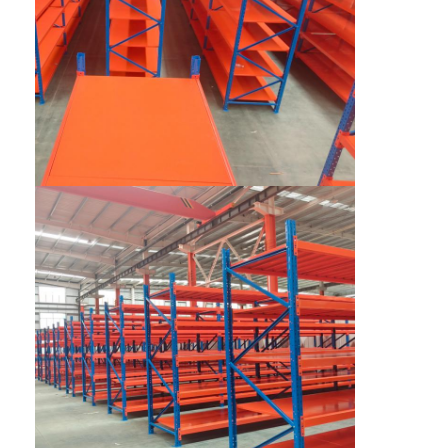
Über uns
Werksbesichtigung
Qualitätskontrolle
Kontaktieren Sie uns
Neuigkeiten
Rechtssachen
Bitte um ein Angebot
Lagerpalettenracking
Lager-Speicher-Gestell