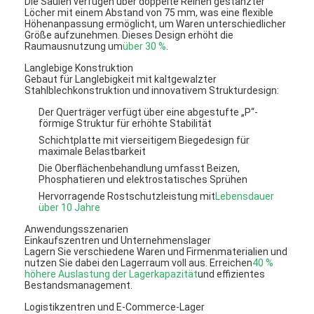
Die Säulen verfügen über doppelte Reihen gestanzter
Löcher mit einem Abstand von 75 mm, was eine flexible
Höhenanpassung ermöglicht, um Waren unterschiedlicher
Größe aufzunehmen. Dieses Design erhöht die
Raumausnutzung um
über 30 %
.
Langlebige Konstruktion
Gebaut für Langlebigkeit mit kaltgewalzter
Stahlblechkonstruktion und innovativem Strukturdesign:
Der Querträger verfügt über eine abgestufte „P“-
förmige Struktur für erhöhte Stabilität
Schichtplatte mit vierseitigem Biegedesign für
maximale Belastbarkeit
Die Oberflächenbehandlung umfasst Beizen,
Phosphatieren und elektrostatisches Sprühen
Hervorragende Rostschutzleistung mit
Lebensdauer
über 10 Jahre
Anwendungsszenarien
Einkaufszentren und Unternehmenslager
Lagern Sie verschiedene Waren und Firmenmaterialien und
nutzen Sie dabei den Lagerraum voll aus. Erreichen
40 %
höhere Auslastung der Lagerkapazität
und effizientes
Bestandsmanagement.
Logistikzentren und E-Commerce-Lager