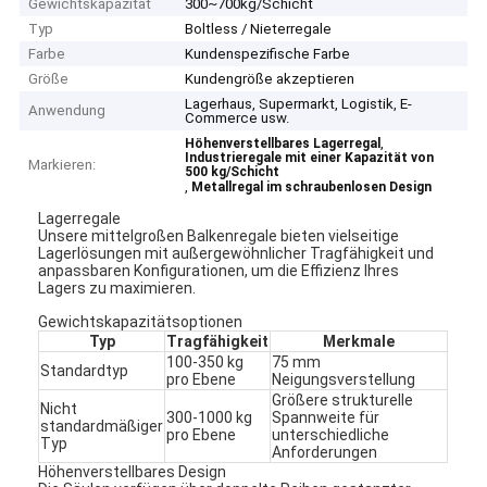
Gewichtskapazität
300~700kg/Schicht
Typ
Boltless / Nieterregale
Farbe
Kundenspezifische Farbe
Größe
Kundengröße akzeptieren
Lagerhaus, Supermarkt, Logistik, E-
Anwendung
Commerce usw.
,
Höhenverstellbares Lagerregal
Industrieregale mit einer Kapazität von
Markieren:
500 kg/Schicht
,
Metallregal im schraubenlosen Design
Lagerregale
Unsere mittelgroßen Balkenregale bieten vielseitige
Lagerlösungen mit außergewöhnlicher Tragfähigkeit und
anpassbaren Konfigurationen, um die Effizienz Ihres
Lagers zu maximieren.
Gewichtskapazitätsoptionen
Typ
Tragfähigkeit
Merkmale
100-350 kg
75 mm
Standardtyp
pro Ebene
Neigungsverstellung
Größere strukturelle
Nicht
300-1000 kg
Spannweite für
standardmäßiger
pro Ebene
unterschiedliche
Typ
Anforderungen
Höhenverstellbares Design