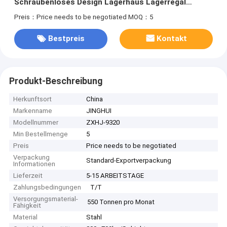
Schraubenloses Design Lagerhaus Lagerregal
Industrielle Regale
Preis：Price needs to be negotiated
MOQ：5
Bestpreis
Kontakt
Produkt-Beschreibung
Herkunftsort
China
Markenname
JINGHUI
Modellnummer
ZXHJ-9320
Min Bestellmenge
5
Preis
Price needs to be negotiated
Verpackung
Standard-Exportverpackung
Informationen
Lieferzeit
5-15 ARBEITSTAGE
Zahlungsbedingungen
T/T
Versorgungsmaterial-
550 Tonnen pro Monat
Fähigkeit
Material
Stahl