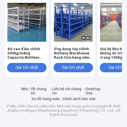
Độ cao điều chỉnh
Ứng dụng tùy chỉnh
Giá kệ kho hàn
500kg/mảng
Boltless Warehouse
không ốc vít vớ
Capacity Boltless
Rack Cửa hàng siêu
trọng 100kg-
Metal Shelf
thị Cửa hàng bán
500KG/tầng, k
Industrial
trực tiếp
nghiệp cho nh
Giá tốt nhất
Giá tốt nhất
Giá tốt n
Warehouse Storage
Rack
Nhà
Về chúng
Liên hệ với chúng
Desktop
tôi
tôi
Site
Sơ đồ trang web
Chính sách bảo mật
Phẩm chất
Cầm kệ pallet kho
Nhà máy trung quốc.Copyright © 2026
Jinghui Intelligent Warehousing Equipment (Shandong) Co., Ltd.. All
Rights Reserved.