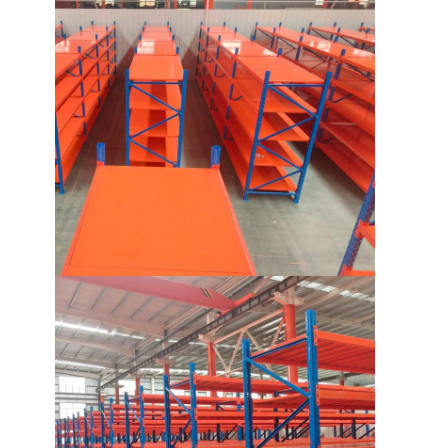
kệ trưng bày siêu thị
Giá đỡ công xôn
Giá đỡ đẩy lùi
Lái xe trong kệ
Cửa sổ xe không gian
Giá đỡ lối đi rất hẹp
Giá đỡ lửng
nền tảng kết cấu thép
Hdpe nhựa pallet
Pallet thép