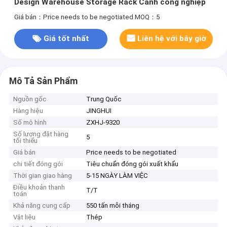
Design Warehouse Storage Rack Cảnh công nghiệp
Giá bán：Price needs to be negotiated
MOQ：5
Giá tốt nhất
Liên hệ với bây giờ
Mô Tả Sản Phẩm
Nguồn gốc
Trung Quốc
Hàng hiệu
JINGHUI
Số mô hình
ZXHJ-9320
Số lượng đặt hàng
5
tối thiểu
Giá bán
Price needs to be negotiated
chi tiết đóng gói
Tiêu chuẩn đóng gói xuất khẩu
Thời gian giao hàng
5-15 NGÀY LÀM VIỆC
Điều khoản thanh
T/T
toán
Khả năng cung cấp
550 tấn mỗi tháng
Vật liệu
Thép