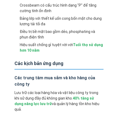
Crossbeam có cấu trúc hình dạng "P" để tăng
cường tính ổn định
Bảng lớp với thiết kế uốn cong bốn mặt cho dung
lượng tải tối đa
Điều trị bề mặt bao gồm dẻo, phosphating và
phun điện tĩnh
Hiệu suất chống gỉ tuyệt vời với
Tuổi thọ sử dụng
hơn 10 năm
Các kịch bản ứng dụng
Các trung tâm mua sắm và kho hàng của
công ty
Trang chủ
Lưu trữ các loại hàng hóa và vật liệu công ty trong
khi sử dụng đầy đủ không gian kho.
40% tăng sử
Các sản phẩm
dụng năng lực lưu trữ
và quản lý hàng tồn kho hiệu
quả.
Video