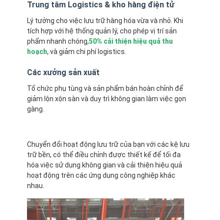
Trung tâm Logistics & kho hàng điện tử
Về chúng tôi
Lý tưởng cho việc lưu trữ hàng hóa vừa và nhỏ. Khi
Tham quan nhà máy
tích hợp với hệ thống quản lý, cho phép vị trí sản
phẩm nhanh chóng,
50% cải thiện hiệu quả thu
hoạch
, và giảm chi phí logistics.
Kiểm soát chất lượng
Các xưởng sản xuất
Liên hệ
Tổ chức phụ tùng và sản phẩm bán hoàn chỉnh để
Tin tức
giảm lộn xộn sàn và duy trì không gian làm việc gọn
gàng.
Các vụ án
Yêu cầu báo giá
Chuyển đổi hoạt động lưu trữ của bạn với các kệ lưu
trữ bền, có thể điều chỉnh được thiết kế để tối đa
hóa việc sử dụng không gian và cải thiện hiệu quả
hoạt động trên các ứng dụng công nghiệp khác
Cầm kệ pallet kho
nhau.
Giá lưu trữ kho