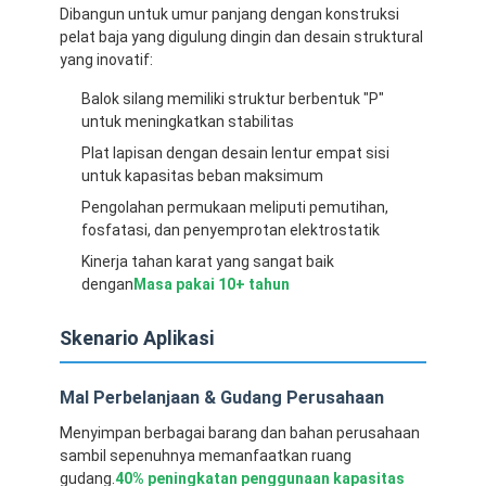
Dibangun untuk umur panjang dengan konstruksi
pelat baja yang digulung dingin dan desain struktural
yang inovatif:
Balok silang memiliki struktur berbentuk "P"
untuk meningkatkan stabilitas
Plat lapisan dengan desain lentur empat sisi
untuk kapasitas beban maksimum
Pengolahan permukaan meliputi pemutihan,
fosfatasi, dan penyemprotan elektrostatik
Kinerja tahan karat yang sangat baik
dengan
Masa pakai 10+ tahun
Skenario Aplikasi
Beranda
Mal Perbelanjaan & Gudang Perusahaan
Produk
Menyimpan berbagai barang dan bahan perusahaan
sambil sepenuhnya memanfaatkan ruang
Video
gudang.
40% peningkatan penggunaan kapasitas