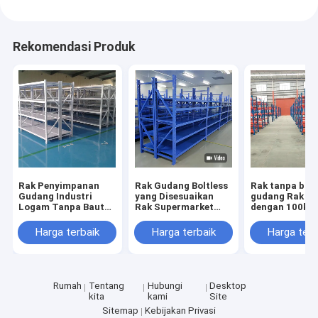
Rekomendasi Produk
Rak Penyimpanan
Rak Gudang Boltless
Rak tanpa bau
Gudang Industri
yang Disesuaikan
gudang Rak g
Logam Tanpa Baut
Rak Supermarket
dengan 100kg
dengan Kapasitas
Rak Industri
500KG / lapisa
500kg/lapis dan
Penjualan Langsung
industri untuk
Harga terbaik
Harga terbaik
Harga terb
Tinggi Dapat
Pabrik
gudang
Disesuaikan
Rumah
Tentang
Hubungi
Desktop
kita
kami
Site
Sitemap
Kebijakan Privasi