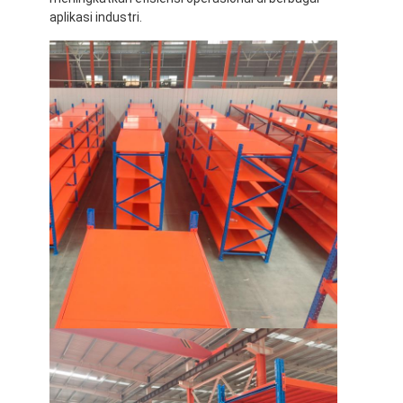
rak display supermarket
aplikasi industri.
Rak Kantilever
Mendorong Kembali Racking
Berkendara di memeras
Rak pesawat ulang-alik radio
Racking lorong yang sangat sempit
Rak mezzanine
Platform Struktur Baja
Pallet Plastik Hdpe
palet baja