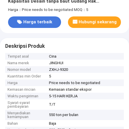
Kapasitas Desain tanpa baut Gudang Rak
penyimpanan Rak industri
Harga：Price needs to be negotiated
MOQ：5
Harga terbaik
Hubungi sekarang
Deskripsi Produk
Tempat asal
Cina
Nama merek
JINGHUI
Nomor model
ZXHJ-9320
Kuantitas min Order
5
Harga
Price needs to be negotiated
Kemasan rincian
Kemasan standar ekspor
Waktu pengiriman
5-15 HARI KERJA
Syarat-syarat
T/T
pembayaran
Menyediakan
550 ton per bulan
kemampuan
Bahan
Baja