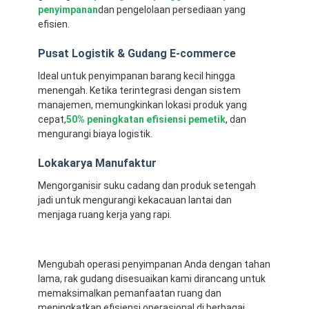
penyimpanan
dan pengelolaan persediaan yang
Tentang Kami
efisien.
Tur Pabrik
Pusat Logistik & Gudang E-commerce
Kontrol Kualitas
Ideal untuk penyimpanan barang kecil hingga
menengah. Ketika terintegrasi dengan sistem
Hubungi Kami
manajemen, memungkinkan lokasi produk yang
cepat,
50% peningkatan efisiensi pemetik
, dan
mengurangi biaya logistik.
Berita
Lokakarya Manufaktur
Kasus
Mengorganisir suku cadang dan produk setengah
Minta Kutipan
jadi untuk mengurangi kekacauan lantai dan
menjaga ruang kerja yang rapi.
Rak Palet Gudang
Mengubah operasi penyimpanan Anda dengan tahan
lama, rak gudang disesuaikan kami dirancang untuk
Rak Penyimpanan Gudang
memaksimalkan pemanfaatan ruang dan
meningkatkan efisiensi operasional di berbagai