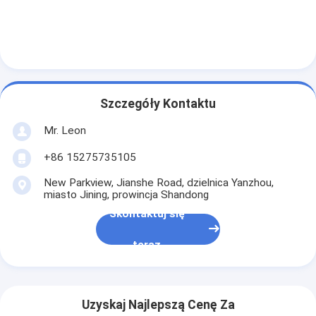
stojak wystawowy do supermarketu
Regały wspornikowe
Regały wypychane
Wjedź na regały
Szczegóły Kontaktu
Mr. Leon
półki na wahadłowce
+86 15275735105
bardzo wąskie nawy.
New Parkview, Jianshe Road, dzielnica Yanzhou,
miasto Jining, prowincja Shandong
Stojak na antresję
Skontaktuj się
Platforma konstrukcji stalowej
teraz
Palety z tworzyw sztucznych HDPE
stalowe palety
Uzyskaj Najlepszą Cenę Za