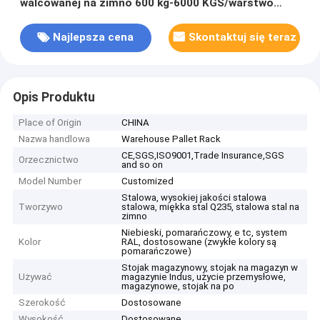
walcowanej na zimno 600 kg-6000 KGS/warstwo
Obciążenie ciężkie OEM ODM
Najlepsza cena
Skontaktuj się teraz
Opis Produktu
Place of Origin
CHINA
Nazwa handlowa
Warehouse Pallet Rack
CE,SGS,ISO9001,Trade Insurance,SGS
Orzecznictwo
and so on
Model Number
Customized
Stalowa, wysokiej jakości stalowa
Tworzywo
stalowa, miękka stal Q235, stalowa stal na
zimno
Niebieski, pomarańczowy, e tc, system
Kolor
RAL, dostosowane (zwykłe kolory są
pomarańczowe)
Stojak magazynowy, stojak na magazyn w
Używać
magazynie Indus, użycie przemysłowe,
magazynowe, stojak na po
Szerokość
Dostosowane
Wysokość
Dostosowane