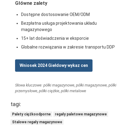
Główne zalety
O nas
Dostępne dostosowanie OEM/ODM
Wycieczka po fabryce
Bezpłatna usługa projektowania układu
magazynowego
Kontrola jakości
15+ lat doświadczenia w eksporcie
Skontaktuj się z nami
Globalne rozwiązania w zakresie transportu DDP
Nowości
Wniosek 2024 Giełdowy wykaz cen
Sprawy
Słowa kluczowe: półki magazynowe, półki magazynowe, półki
Poproś o wycenę
przemysłowe, półki ciężkie, półki metalowe
tagi:
Wyposażenie w palety magazynowe
Palety ciężkoodporne
regały paletowe magazynowe
Stalowe regały magazynowe
Regał magazynowy