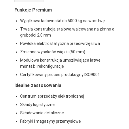
Funkcje Premium
Wyjątkowa ładowność do 5000 kg na warstwę
Trwała konstrukcja stalowa walcowana na zimno o
grubości 2,0 mm
Powłoka elektrostatyczna przeciwrzęsliwa
Zmienna wysokość wiązki (50 mm)
Modułowa konstrukcja umożliwiająca łatwe
montaż i rekonfigurację
Certyfikowany proces produkcyjny ISO9001
Idealne zastosowania
Do domu
Centrum sprzedaży elektronicznej
Składy logistyczne
Produkty
Składowanie detaliczne
Fabryki i magazyny przemysłowe
Filmy