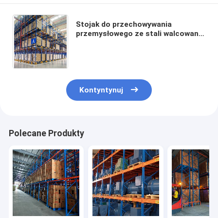
Palety aluminiowe
Stojak do przechowywania
Metalowe pudełko na palety
przemysłowego ze stali walcowanej
na zimno 600 kg-6000
Klatki z sieci drukowanej
KGS/warstwo Obciążenie ciężkie
OEM ODM
Kontyntynuj
Polecane Produkty