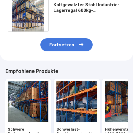
Aluminiumpaletten
Kaltgewalzter Stahl Industrie-
Lagerregal 600kg-
Metallboxpalette
6000KGS/Ebene Belastung
Schwerlast OEM ODM
Drahtnetzkäfige
Fortsetzen
Empfohlene Produkte
Schwere
Schwerlast-
Höhenverstell