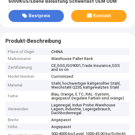
6000KGS/Ebene Belastung Schwerlast OEM ODM
Bestpreis
Kontakt
Produkt-Beschreibung
Place of Origin
CHINA
Markenname
Warehouse Pallet Rack
CE,SGS,ISO9001,Trade Insurance,SGS
Zertifizierung
and so on
Model Number
Customized
Stahl, hochwertiger kaltgerollter Stahl,
Material
Weichstahl Q235, kaltgewalztes Stahl
Blau, Orange, E TC, RAL -System,
Farbe
angepasst (reguläre Farben sind orange)
Lagerregal, Indus Probe Warehouse
Verwenden
Lagern, Industrie, Lagergebrauch,
Dachbodenregal
Breite
Angepasst
Höhe
Angepasst
500-4000 kg/Level, 1000-45 00 kg/Schicht,