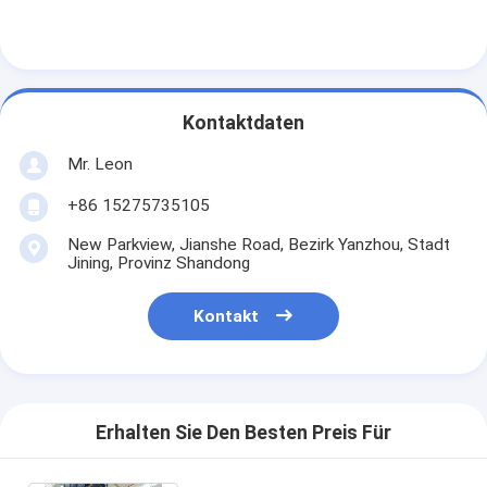
Schaufensterregal für Supermärkte
Kragarmregal
Push-Back-Racking
Kontaktdaten
Regal einfahren
Mr. Leon
+86 15275735105
Radioshuttle-Racking
New Parkview, Jianshe Road, Bezirk Yanzhou, Stadt
Sehr schmale Gangstreifen
Jining, Provinz Shandong
Mezzanine Rack
Kontakt
Stahlkonstruktions-Plattform
HDPEkunststoffpalette
Erhalten Sie Den Besten Preis Für
Stahlpaletten