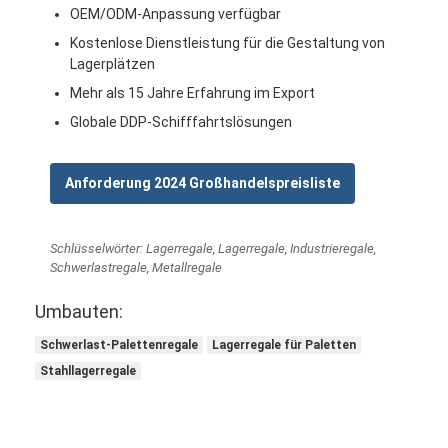
OEM/ODM-Anpassung verfügbar
Über uns
Kostenlose Dienstleistung für die Gestaltung von
Werksbesichtigung
Lagerplätzen
Mehr als 15 Jahre Erfahrung im Export
Qualitätskontrolle
Globale DDP-Schifffahrtslösungen
Kontaktieren Sie uns
Anforderung 2024 Großhandelspreisliste
Neuigkeiten
Rechtssachen
Schlüsselwörter: Lagerregale, Lagerregale, Industrieregale,
Schwerlastregale, Metallregale
Bitte um ein Angebot
Umbauten:
Schwerlast-Palettenregale
Lagerregale für Paletten
Lagerpalettenracking
Stahllagerregale
Lager-Speicher-Gestell