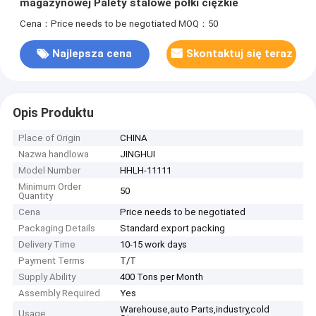
magazynowej Palety stalowe półki ciężkie
Cena：Price needs to be negotiated
MOQ：50
Najlepsza cena
Skontaktuj się teraz
Opis Produktu
Place of Origin
CHINA
Nazwa handlowa
JINGHUI
Model Number
HHLH-11111
Minimum Order
50
Quantity
Cena
Price needs to be negotiated
Packaging Details
Standard export packing
Delivery Time
10-15 work days
Payment Terms
T/T
Supply Ability
400 Tons per Month
Assembly Required
Yes
Warehouse,auto Parts,industry,cold
Usage