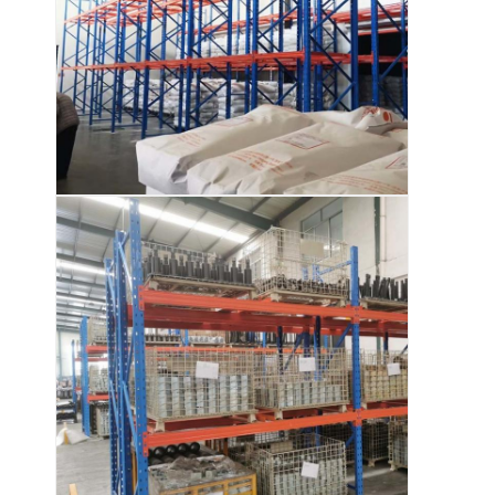
stojak wystawowy do supermarketu
Regały wspornikowe
Regały wypychane
Wjedź na regały
półki na wahadłowce
bardzo wąskie nawy.
Stojak na antresję
Platforma konstrukcji stalowej
Palety z tworzyw sztucznych HDPE
stalowe palety