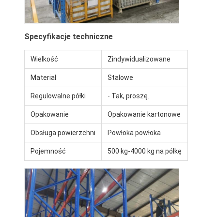
Palety aluminiowe
Metalowe pudełko na palety
Specyfikacje techniczne
Klatki z sieci drukowanej
Wielkość
Zindywidualizowane
Materiał
Stalowe
Regulowalne półki
- Tak, proszę.
Opakowanie
Opakowanie kartonowe
Obsługa powierzchni
Powłoka powłoka
Pojemność
500 kg-4000 kg na półkę