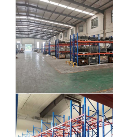
O nas
Wycieczka po fabryce
Kontrola jakości
Skontaktuj się z nami
Nowości
Sprawy
Poproś o wycenę
Wyposażenie w palety magazynowe
Regał magazynowy