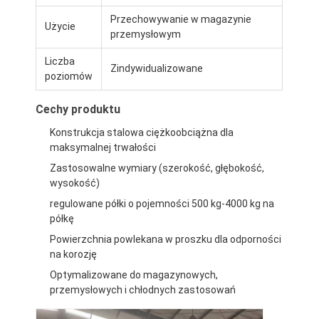
Przechowywanie w magazynie
Użycie
przemysłowym
Liczba
Zindywidualizowane
poziomów
Cechy produktu
Konstrukcja stalowa ciężkoobciążna dla
maksymalnej trwałości
Zastosowalne wymiary (szerokość, głębokość,
wysokość)
regulowane półki o pojemności 500 kg-4000 kg na
półkę
Do domu
Powierzchnia powlekana w proszku dla odporności
na korozję
Produkty
Optymalizowane do magazynowych,
przemysłowych i chłodnych zastosowań
Filmy