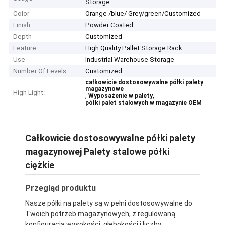
Storage
Color
Orange /blue/ Grey/green/Customized
Finish
Powder Coated
Depth
Customized
Feature
High Quality Pallet Storage Rack
Use
Industrial Warehouse Storage
Number Of Levels
Customized
całkowicie dostosowywalne półki palety
magazynowe
High Light:
,
,
Wyposażenie w palety
półki palet stalowych w magazynie OEM
Całkowicie dostosowywalne półki palety
magazynowej Palety stalowe półki
ciężkie
Przegląd produktu
Nasze półki na palety są w pełni dostosowywalne do
Twoich potrzeb magazynowych, z regulowaną
konfiguracją wysokości, głębokości i liczby