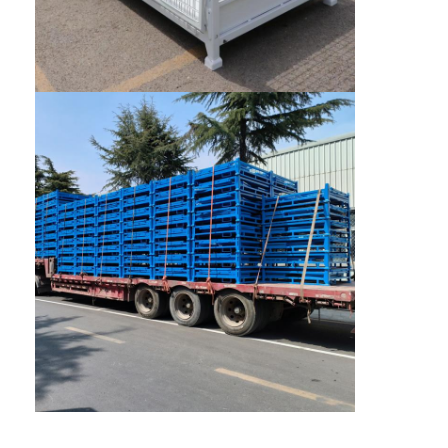
scaffalatura per vetrine per supermercati
Scaffalatura Cantilever
Scaffalatura a spinta
Guidare in scaffalature
Racking radiofonico della navetta
rastrellamento del corridoio molto stretto
Rack mezzanino
Piattaforma della struttura d'acciaio
Pallet di plastica dell'HDPE
pallet in acciaio