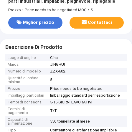
parti industriali, impilabile, pieghevole, ripiegabile
Prezzo：Price needs to be negotiated
MOQ：5
Miglior prezzo
Contattaci
Descrizione Di Prodotto
Luogo di origine
Cina
Marca
JINGHUI
Numero di modello
ZZX-602
Quantità di ordine
5
minimo
Prezzo
Price needs to be negotiated
Imballaggi particolari
Imballaggio standard per l'esportazione
Tempi di consegna
5-15 GIORNI LAVORATIVI
Termini di
T/T
pagamento
Capacità di
550 tonnellate al mese
alimentazione
Tipo
Contenitore di archiviazione impilabile