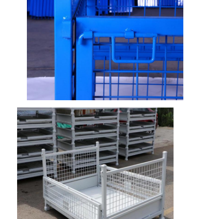
Chi Siamo
Visita alla fabbrica
Controllo della qualità
Contattaci
Notizie
Casi
Chiedi un preventivo
racking del pallet del magazzino
Scaffale di stoccaggio del magazzino