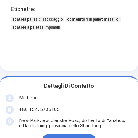
pallet di alluminio
Etichette:
contenitore di pallet del metallo
scatola pallet di stoccaggio
contenitori di pallet metallici
scatole a palette impilabili
Cage a maglia
Dettagli Di Contatto
Mr. Leon
+86 15275735105
New Parkview, Jianshe Road, distretto di Yanzhou,
città di Jining, provincia dello Shandong