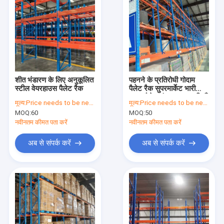
शीत भंडारण के लिए अनुकूलित
पहनने के प्रतिरोधी गोदाम
स्टील वेयरहाउस पैलेट रैक
पैलेट रैक सुपरमार्केट भारी
शुल्क पैलेट भंडारण अलमारियाँ
मूल्य:
Price needs to be negotiated
मूल्य:
Price needs to be negotiated
MOQ:
60
MOQ:
50
नवीनतम कीमत पता करें
नवीनतम कीमत पता करें
अब से संपर्क करें
अब से संपर्क करें
घर
उत्पादों
वीडियो