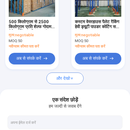
हमारे बारे में
कारखाने का दौरा
500 किलोग्राम से 2500
कस्टम वेयरहाउस पैलेट रैकिंग
किलोग्राम प्रति शेल्फ गोदाम
हेवी ड्यूटी पाउडर कोटिंग सतह
गुणवत्ता नियंत्रण
पैलेट रैकिंग भारी शुल्क संरचना
500kgs-2500kgs/स्तर
मूल्य:
negotiable
मूल्य:
negotiable
समायोज्य अलमारियाँ
MOQ:
50
MOQ:
50
हमसे संपर्क करें
नवीनतम कीमत पता करें
नवीनतम कीमत पता करें
समाचार
अब से संपर्क करें
अब से संपर्क करें
मामले
और देखो
एक उद्धरण का अनुरोध करें
एक संदेश छोड़ें
हम जल्दी से जवाब देंगे
गोदाम पैलेट रैक
गोदाम भंडारण रैक