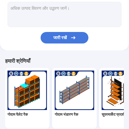
सुपरमार्केट प्रदर्शन रैक
कैंटिलीवर रैकिंग
पुश बैक रैकिंग
जारी रखें
रैकिंग में ड्राइव करें
रेडियो शटल रैक
हमारी श्रेणियाँ
बहुत संकीर्ण गलियारे रैकिंग
मेजेनाइन रैक
इस्पात संरचना मंच
एचडीपीई प्लास्टिक पैलेट
गोदाम पैलेट रैक
गोदाम भंडारण रैक
सुपरमार्केट प्रदर्शन 
स्टील पैलेट