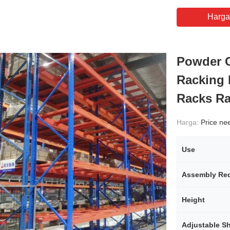
Harga
Powder C
Racking 
Racks R
Harga:
Price need
Use
Assembly Req
Height
Adjustable S