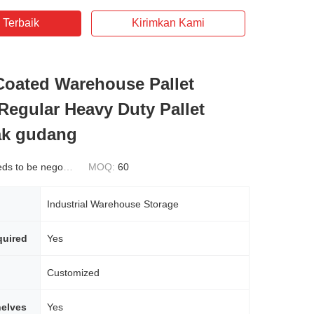
 Terbaik
Kirimkan Kami
oated Warehouse Pallet
Regular Heavy Duty Pallet
ak gudang
s to be negotiated
MOQ:
60
Industrial Warehouse Storage
uired
Yes
Customized
helves
Yes