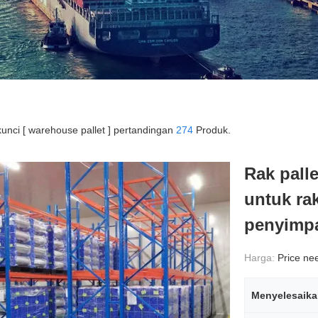
kunci [ warehouse pallet ] pertandingan
274
Produk.
Rak pall
untuk ra
penyimp
Harga:
Price need
Menyelesaik