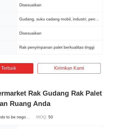
Disesuaikan
Gudang, suku cadang mobil, industri, penyimpanan dingin
Disesuaikan
Rak penyimpanan palet berkualitas tinggi
 Terbaik
Kirimkan Kami
rmarket Rak Gudang Rak Palet
kan Ruang Anda
s to be negotiated
MOQ:
50