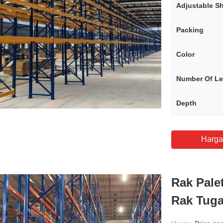
Adjustable S
Packing
Color
Number Of Le
Depth
Harga
Rak Pale
Rak Tuga