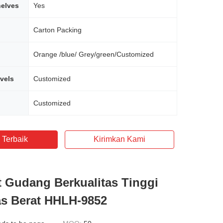
helves
Yes
Carton Packing
Orange /blue/ Grey/green/Customized
vels
Customized
Customized
 Terbaik
Kirimkan Kami
t Gudang Berkualitas Tinggi
s Berat HHLH-9852