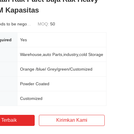
 Kapasitas
s to be negotiated
MOQ:
50
uired
Yes
Warehouse,auto Parts,industry,cold Storage
Orange /blue/ Grey/green/Customized
Powder Coated
Customized
 Terbaik
Kirimkan Kami