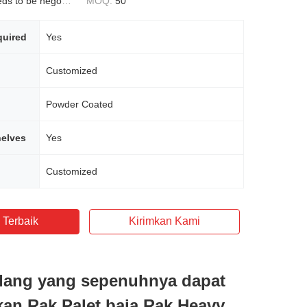
s to be negotiated
MOQ:
50
uired
Yes
Customized
Powder Coated
helves
Yes
Customized
 Terbaik
Kirimkan Kami
dang yang sepenuhnya dapat
kan Rak Palet baja Rak Heavy