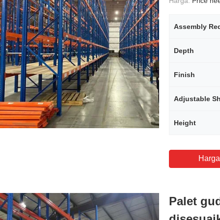
Harga:
Price need
Assembly Req
Depth
Finish
Adjustable S
Height
Harga
Palet gu
disesuai