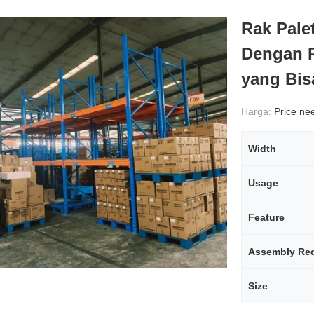
Rak Pale
Dengan R
yang Bis
Harga:
Price need
Width
Usage
Feature
Assembly Req
Size