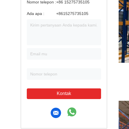
Nomor telepon :
+86 15275735105
Ada apa :
+8615275735105
Kontak