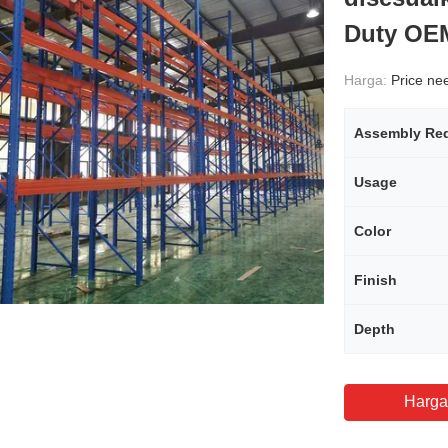
Duty OEM
Harga:
Price need
Assembly Req
Usage
Color
Finish
Depth
Harga