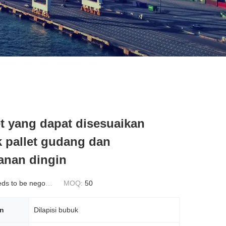
et yang dapat disesuaikan
k pallet gudang dan
anan dingin
s to be negotiated
MOQ:
50
an
Dilapisi bubuk