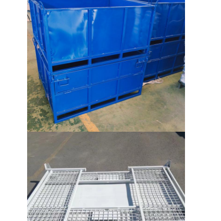
voor de verkoop in supermarkten
Draagarmstellingen
Push-back rekken
In de stelling rijden
Het radiopendel Rekken
Zeer smal gangpadrekken
Mezzanine rek
Het Platform van de staalstructuur
HDPE plastic pallet
stalen pallets