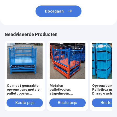
Doorgaan
Geadviseerde Producten
Op maat gemaakte
Metalen
Opvouwbare S
opvouwbare metalen
palletkooien,
Palletbox met
palletdoos en
stapelingen,
Draagkracht e
stapelbare
opvouwbare
Stapelbaar On
opslagkooi
staalcontainers,
voor Industriël
Beste prijs
Beste prijs
Beste pri
industriële
industriële
Opslag
onderdelen
opslagdozen
magazijnopslag