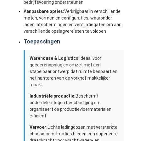
bedrijfsvoering ondersteunen
Aanpasbare opties:
Verkrijgbaar in verschillende
maten, vormen en configuraties, waaronder
laden, afschermingen en ventilatiegaten om aan
verschillende opslagvereisten te voldoen
Toepassingen
Warehouse & Logistics:
Ideaal voor
goederenopslag en omzet met een
stapelbaar ontwerp dat ruimte bespaart en
het hanteren van de vorkhef makkelijker
maakt
Industriële productie:
Beschermt
onderdelen tegen beschadiging en
Thuis
organiseert de productievloermaterialen
efficiënt
Producten
Vervoer:
Lichte ladingdozen met versterkte
Video's
chassisconstructies bieden een superieure
draagkracht voor vrachtwagen- en