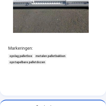
pallets van aluminium
de doos van de metaalpallet
Draadnetkooien
Markeringen:
opslag palletbox
metalen palletbakken
opstapelbare palletdozen