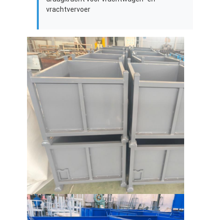
Over Ons
vrachtvervoer
Fabriekstour
Kwaliteitscontrole
Neem contact met ons op
Nieuws
Gevallen
Vraag een offerte
pakhuispallet het rekken
Het Rek van de pakhuisopslag