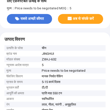
लिए एडजस्टेबल ऊंचाई के साथ
मूल्य：Price needs to be negotiated
MOQ：5
सबसे अच्छी कीमत
अब से संपर्क करें
उत्पाद विवरण
उत्पत्ति के प्लेस
चीन
ब्रांड नाम
JINGHUI
मॉडल संख्या
ZXHJ-632
न्यूनतम आदेश मात्रा
5
मूल्य
Price needs to be negotiated
पैकेजिंग विवरण
मानक निर्यात पैकिंग
प्रसव के समय
5-15 कार्य दिवस
भुगतान शर्तें
टी/टी
आपूर्ति की क्षमता
प्रति माह 550 टन
आकार
स्वनिर्धारित
रंग
लाल, नीला, नारंगी，अनुकूलित