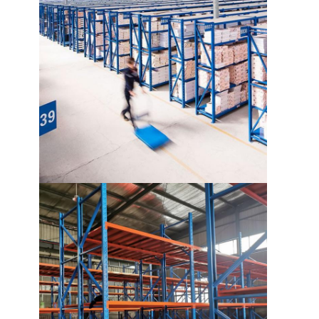
हमारे बारे में
कारखाने का दौरा
गुणवत्ता नियंत्रण
हमसे संपर्क करें
समाचार
मामले
एक उद्धरण का अनुरोध करें
गोदाम पैलेट रैक
गोदाम भंडारण रैक