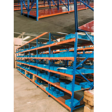
सुपरमार्केट प्रदर्शन रैक
कैंटिलीवर रैकिंग
पुश बैक रैकिंग
रैकिंग में ड्राइव करें
रेडियो शटल रैक
बहुत संकीर्ण गलियारे रैकिंग
मेजेनाइन रैक
इस्पात संरचना मंच
एचडीपीई प्लास्टिक पैलेट
स्टील पैलेट