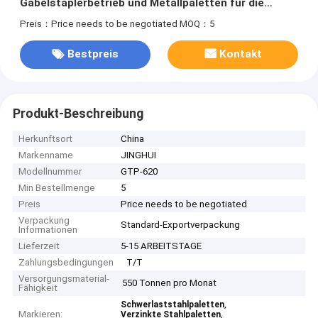
Gabelstaplerbetrieb und Metallpaletten für die
Lagerhaltung
Preis：Price needs to be negotiated
MOQ：5
Bestpreis
Kontakt
Produkt-Beschreibung
Herkunftsort
China
Markenname
JINGHUI
Modellnummer
GTP-620
Min Bestellmenge
5
Preis
Price needs to be negotiated
Verpackung
Standard-Exportverpackung
Informationen
Lieferzeit
5-15 ARBEITSTAGE
Zahlungsbedingungen
T/T
Versorgungsmaterial-
550 Tonnen pro Monat
Fähigkeit
,
Schwerlaststahlpaletten
Markieren:
,
Verzinkte Stahlpaletten