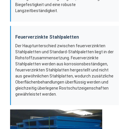
Biegefestigkeit und eine robuste
Über uns
Langzeitbeständigkeit.
Werksbesichtigung
Qualitätskontrolle
Feuerverzinkte Stahlpaletten
Kontaktieren Sie uns
Der Hauptunterschied zwischen feuerverzinkten
Stahlpaletten und Standard-Stahlpaletten liegt in der
Neuigkeiten
Rohstoffzusammensetzung. Feuerverzinkte
Stahlpaletten werden aus korrosionsbeständigen,
Rechtssachen
feuerverzinkten Stahlplatten hergestellt und nicht
aus gewöhnlichen Stahlplatten, wodurch zusätzliche
Bitte um ein Angebot
Oberflächenbehandlungen überflüssig werden und
gleichzeitig überlegene Rostschutzeigenschaften
gewährleistet werden.
Lagerpalettenracking
Lager-Speicher-Gestell