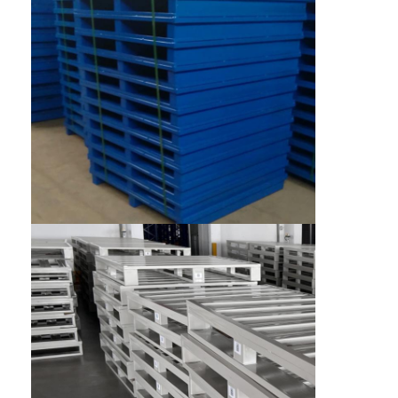
Schaufensterregal für Supermärkte
Kragarmregal
Push-Back-Racking
Regal einfahren
Radioshuttle-Racking
Sehr schmale Gangstreifen
Mezzanine Rack
Stahlkonstruktions-Plattform
HDPEkunststoffpalette
Stahlpaletten