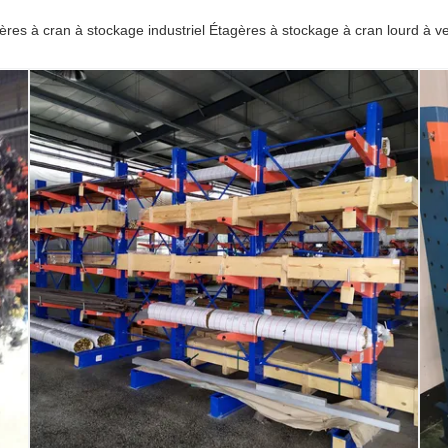
ères à cran à stockage industriel Étagères à stockage à cran lourd à v