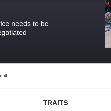
rice needs to be
egotiated
duit
TRAITS