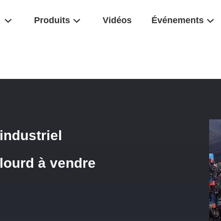
Produits
Vidéos
Événements
D'entrepôt
/
Étagères À Cran À Stockage Industriel Étagères À Stock
industriel
lourd à vendre