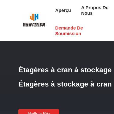
A Propos De
Aperçu
Nous
Demande De
Aperçu
/
Produits
/
Défilement Ligne Par Ligne De Palette 
Soumission
Étagères à cran à stockage 
Étagères à stockage à cran 
Meilleur Prix