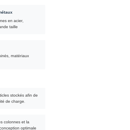
 métaux
nes en acier,
de taille
aminés, matériaux
ticles stockés afin de
ité de charge.
es colonnes et la
e conception optimale