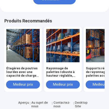
Produits Recommandés
Étagères de poutres
Rayonnage de
Supports rési
lourdes avec une
palettes robuste à
de rayonnage 
capacité de charge
hauteur réglable,
palettes acces
de 5000 kg par
rayonnage
par chariot él
couche
industriel, étagères
à capacité de 
Meilleur prix
Meilleur prix
Meilleur p
d'entrepôt en vente
réglable en ha
pour
de 1000 à 5000
Aperçu
Au sujet de
Contactez-
Desktop
nous
nous
Site