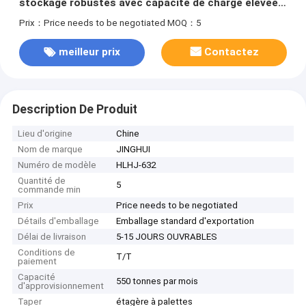
stockage robustes avec capacité de charge élevée,
vente directe d'usine
Prix：Price needs to be negotiated
MOQ：5
meilleur prix
Contactez
Description De Produit
Lieu d'origine
Chine
Nom de marque
JINGHUI
Numéro de modèle
HLHJ-632
Quantité de
5
commande min
Prix
Price needs to be negotiated
Détails d'emballage
Emballage standard d'exportation
Délai de livraison
5-15 JOURS OUVRABLES
Conditions de
T/T
paiement
Capacité
550 tonnes par mois
d'approvisionnement
Taper
étagère à palettes