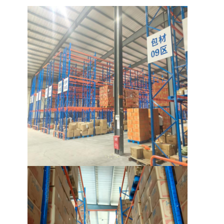
étagère d'affichage de supermarché
Rayonnage en porte-à-faux
Rayonnage Push Back
Conduire dans le rayonnage
Défilement ligne par ligne par radio de navette
Écrasement de l'allée très étroite
Rack de mezzanine
Plate-forme de structure métallique
Palette en plastique de HDPE
palettes en acier