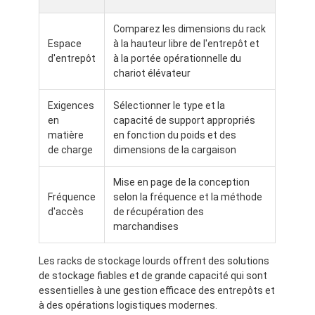
À propos de nous
Comparez les dimensions du rack
Espace
à la hauteur libre de l'entrepôt et
Visite de l'usine
d'entrepôt
à la portée opérationnelle du
chariot élévateur
Contrôle de la qualité
Exigences
Sélectionner le type et la
Nous contacter
en
capacité de support appropriés
matière
en fonction du poids et des
Nouvelles
de charge
dimensions de la cargaison
Les affaires
Mise en page de la conception
Fréquence
selon la fréquence et la méthode
Demandez un devis
d'accès
de récupération des
marchandises
Les racks de stockage lourds offrent des solutions
défilement ligne par ligne de palette d'entrepôt
de stockage fiables et de grande capacité qui sont
essentielles à une gestion efficace des entrepôts et
Support de stockage d'entrepôt
à des opérations logistiques modernes.