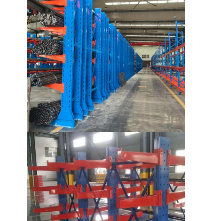
étagère d'affichage de supermarché
Rayonnage en porte-à-faux
Rayonnage Push Back
Conduire dans le rayonnage
Défilement ligne par ligne par radio de navette
Écrasement de l'allée très étroite
Rack de mezzanine
Plate-forme de structure métallique
Palette en plastique de HDPE
palettes en acier