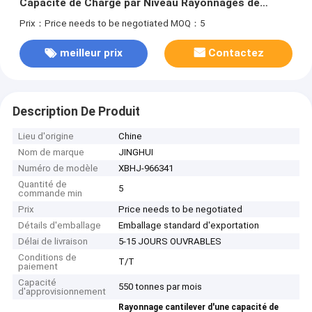
Capacité de Charge par Niveau Rayonnages de
Stockage d'Entrepôt Cantilever
Prix：Price needs to be negotiated
MOQ：5
meilleur prix
Contactez
Description De Produit
Lieu d'origine
Chine
Nom de marque
JINGHUI
Numéro de modèle
XBHJ-966341
Quantité de
5
commande min
Prix
Price needs to be negotiated
Détails d'emballage
Emballage standard d'exportation
Délai de livraison
5-15 JOURS OUVRABLES
Conditions de
T/T
paiement
Capacité
550 tonnes par mois
d'approvisionnement
Rayonnage cantilever d'une capacité de