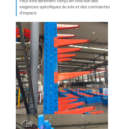
Peut être librement conçu en fonction des
À propos de nous
exigences spécifiques du site et des contraintes
d'espace.
Visite de l'usine
Contrôle de la qualité
Nous contacter
Nouvelles
Les affaires
Demandez un devis
défilement ligne par ligne de palette d'entrepôt
Support de stockage d'entrepôt