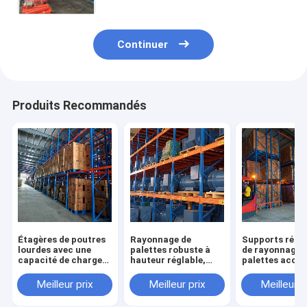
Continuer
Produits Recommandés
Étagères de poutres
Rayonnage de
Supports rési
lourdes avec une
palettes robuste à
de rayonnage 
capacité de charge
hauteur réglable,
palettes acces
de 5000 kg par
rayonnage
par chariot él
couche
industriel, étagères
à capacité de 
Meilleur prix
Meilleur prix
Meilleur p
d'entrepôt en vente
réglable en ha
pour
de 1000 à 5000