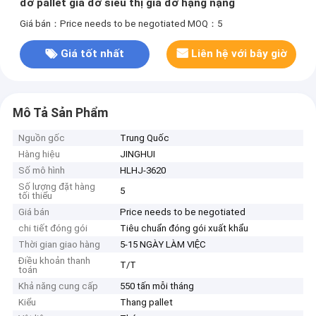
đỡ pallet giá đỡ siêu thị giá đỡ hạng nặng
Giá bán：Price needs to be negotiated
MOQ：5
Giá tốt nhất
Liên hệ với bây giờ
Mô Tả Sản Phẩm
Nguồn gốc
Trung Quốc
Hàng hiệu
JINGHUI
Số mô hình
HLHJ-3620
Số lượng đặt hàng
5
tối thiểu
Giá bán
Price needs to be negotiated
chi tiết đóng gói
Tiêu chuẩn đóng gói xuất khẩu
Thời gian giao hàng
5-15 NGÀY LÀM VIỆC
Điều khoản thanh
T/T
toán
Khả năng cung cấp
550 tấn mỗi tháng
Kiểu
Thang pallet