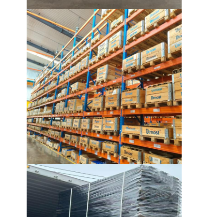
kệ trưng bày siêu thị
Giá đỡ công xôn
Giá đỡ đẩy lùi
Lái xe trong kệ
Cửa sổ xe không gian
Giá đỡ lối đi rất hẹp
Giá đỡ lửng
nền tảng kết cấu thép
Hdpe nhựa pallet
Pallet thép