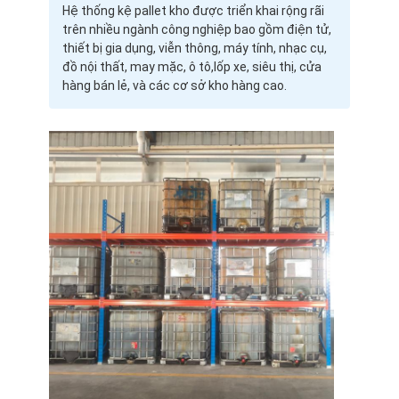
Hệ thống kệ pallet kho được triển khai rộng rãi
Về chúng tôi
trên nhiều ngành công nghiệp bao gồm điện tử,
thiết bị gia dụng, viễn thông, máy tính, nhạc cụ,
Tham quan nhà máy
đồ nội thất, may mặc, ô tô,lốp xe, siêu thị, cửa
hàng bán lẻ, và các cơ sở kho hàng cao.
Kiểm soát chất lượng
Liên hệ
Tin tức
Các vụ án
Yêu cầu báo giá
Cầm kệ pallet kho
Giá lưu trữ kho