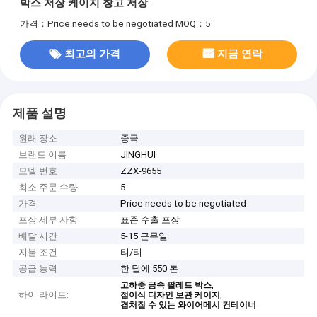
박스 저장 케이지 창고 저장
가격：Price needs to be negotiated
MOQ：5
최고의 가격
지금 연락
제품 설명
원래 장소
중국
브랜드 이름
JINGHUI
모델 번호
ZZX-9655
최소 주문 수량
5
가격
Price needs to be negotiated
포장 세부 사항
표준 수출 포장
배달 시간
5-15 근무일
지불 조건
티/티
공급 능력
한 달에 550 톤
,
고하중 금속 팔레트 박스
하이 라이트:
,
접이식 디자인 보관 케이지
겹쳐질 수 있는 와이어메시 컨테이너