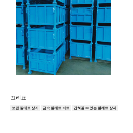
슈퍼마켓 진열대
캔틸레버 랙킹
푸시 백 랙킹
드라이브 인 랙킹
라디오 셔틀 찌그러짐 변형
매우 좁은 통로 랙
메 자닌 랙
철골 구조물 플랫폼
꼬리표:
보관 팔레트 상자
금속 팔레트 비트
겹쳐질 수 있는 팔레트 상자
HDPE 플라스틱제 팰릿
강철 팔레트