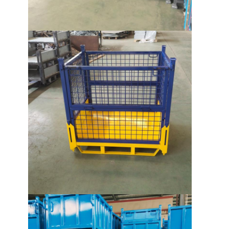
회사 소개
공장 투어
품질 관리
저희와 연락
뉴스
사건
견적 요청
저장소 팔레트 찌그러짐 변형
창고 저장 랙