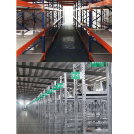
わたしたち に つい て
工場 ツアー
品質管理
連絡 ください
ニュース
ケース
引金 を 求め て ください
倉庫パレット ラッキング
倉庫の貯蔵の棚