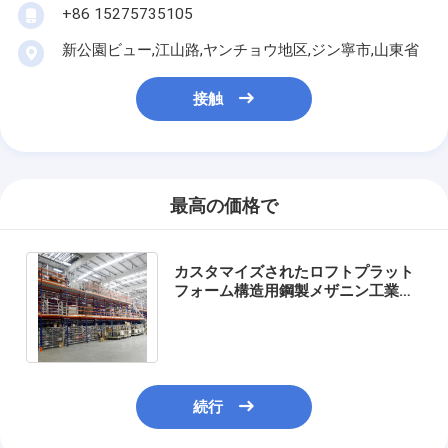
アルミパレット
+86 15275735105
新公園ビュー,江山路,ヤンチョウ地区,ジン寧市,山東省
金属パレット箱
ワイヤーメッシュの檻
接触
最高の価格で
カスタマイズされたロフトプラット
フォーム構造用鋼製メザニン工業用
ラックヘビーデューティーメザニン
ラック
続行