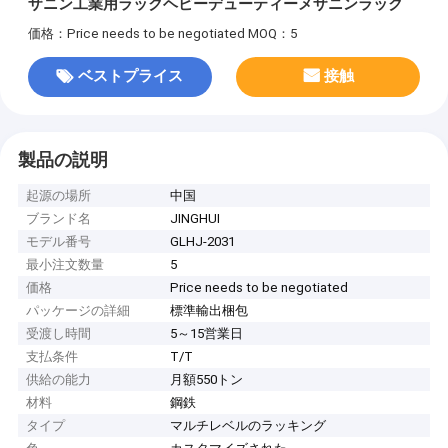
ザニン工業用ラックヘビーデューティーメザニンラック
価格：Price needs to be negotiated
MOQ：5
ベストプライス
接触
製品の説明
起源の場所
中国
ブランド名
JINGHUI
モデル番号
GLHJ-2031
最小注文数量
5
価格
Price needs to be negotiated
パッケージの詳細
標準輸出梱包
受渡し時間
5～15営業日
支払条件
T/T
供給の能力
月額550トン
材料
鋼鉄
タイプ
マルチレベルのラッキング