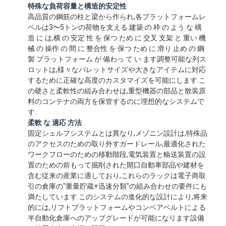
特殊な負荷容量と構造的安定性
高品質の鋼筋の柱と梁から作られ,各プラットフォームレ
ベルは3〜5トンの荷物を支える.建築 の 枠 の よう な 構
造 に は,横 の 安定 性 を 保つ ため に 交叉 支架 と 重い 機
械 の 操作 の 間 に 整合性 を 保つ ため に 滑り 止め の 鋼
製 プラットフォーム が 備わっ て い ます調整可能な列ス
ロットは,様々なパレットサイズや大きなアイテムに対応
するために正確な高度のカスタマイズを可能にします.こ
の硬さと柔軟性の組み合わせは,重型機器の部品と散装原
料のコンテナの両方を保管するのに理想的なシステムで
す.
柔軟 な 適応 方法
固定シェルフシステムとは異なり,メゾニン設計は,特殊品
のアクセスのための取り外すガードレール,最適化された
ワークフローのための移動階段,電気装置と輸送装置の設
置のための前もって掘削された開口自動車部品や建材を
含む従来の産業に適しており,これらのラックは電子商取
引の倉庫の"重量貯蔵+迅速分類"の組み合わせの要件にも
満たしています.このシステムの進化的な設計により,将来
的には,リフトプラットフォームやコンベアベルトによる
半自動化倉庫へのアップグレードが可能になります設備