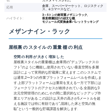
色
カスタマイズされた
倉庫、スーパーマーケット、ロジスティク
応用
ス、eコマースなど。
,
3～5トンの耐荷重メザニンラック
ハイライト:
,
垂直積層設計の頑丈な棚
モジュール式変換倉庫パレットラッキング
メザンナイン・ラック
屋根裏 の スタイル の 重量 棚 の 利点
空間 の 利用 が 大きく 増加 し た
屋根裏スタイルの重量棚は,倉庫用の"デュプレックスロ
フト"のように機能し,使用されていない垂直空間を多層
設計によって実用的な貯蔵庫に変えます.このシステムで
は通常,2〜3つの作業プラットフォームレベルを作成しま
す.上部プラットフォームは重荷を支える一方で下部には
フォークリフトのアクセスが維持されている.全面的な3
次元空間管理のために,その間に選択的なピックアップ作
業エリアがある.この設計は,天井の高さが5メートルを超
える施設では特に有効であり",混雑した床と空気の無
駄"という一般的な貯蔵課題を解決します.