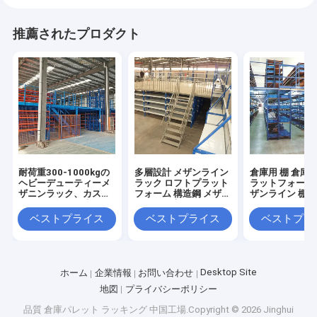
推薦されたプロダクト
耐荷重300-1000kgの
多層設計 メザンライン
倉庫用 棚 倉庫用
ヘビーデューティーメ
ラック ロフトプラット
ラットフォーム 
ザニンラック、カスタ
フォーム 構造鋼 メザン
ザンライン 棚
マイズ可能な倉庫保管
ライン倉庫ラック 工場
直販
ベストプライス
ベストプライス
ベストプラ
Desktop Site
ホーム
企業情報
お問い合わせ
地図
プライバシーポリシー
品質
倉庫パレット ラッキング
中国工場.Copyright © 2026 Jinghui