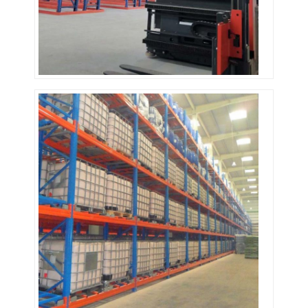
わたしたち に つい て
工場 ツアー
品質管理
連絡 ください
ニュース
ケース
引金 を 求め て ください
倉庫パレット ラッキング
倉庫の貯蔵の棚