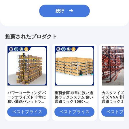
続行
推薦されたプロダクト
パワーコーティング パ
重荷倉庫 非常に狭い通
カスタマイズさ
ーソナライズド 非常に
路ラックシステム 狭い
イズ VNA 非常
狭い通路パレットラッ
通路ラック 1000-
通路ラック 2000
ク Vna 倉庫ラック
2000kg
ワーコーティン
げ
ベストプライス
ベストプライス
ベストプラ