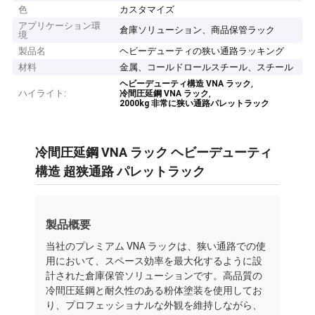
色
カスタマイズ
アプリケーション環
倉庫ソリューション、商品保管ラック
境
製品名
ヘビーデューティの狭い通路ラッキング
材料
金属、コールドロールスチール、スチール
,
ヘビーデューティ構造 VNA ラック
ハイライト:
,
冷間圧延鋼 VNA ラック
2000kg 非常に狭い通路パレットラック
冷間圧延鋼 VNA ラック ヘビーデューティ
構造 超狭通路 パレットラック
製品概要
当社のプレミアム VNA ラックは、狭い通路での使
用において、スペース効率を最大化するように設
計された倉庫保管ソリューションです。高品質の
冷間圧延鋼と耐久性のある粉体塗装を使用してお
り、プロフェッショナルな外観を維持しながら、