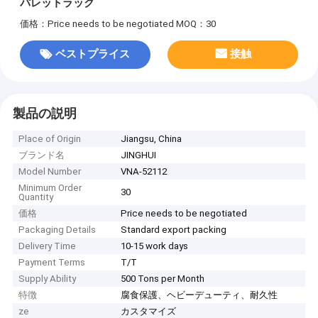
パレットラック
価格：Price needs to be negotiated
MOQ：30
ベストプライス
接触
製品の説明
Place of Origin
Jiangsu, China
ブランド名
JINGHUI
Model Number
VNA-52112
Minimum Order
30
Quantity
価格
Price needs to be negotiated
Packaging Details
Standard export packing
Delivery Time
10-15 work days
Payment Terms
T/T
Supply Ability
500 Tons per Month
特徴
腐食保護、ヘビーデューティ、耐久性
ze
カスタマイズ