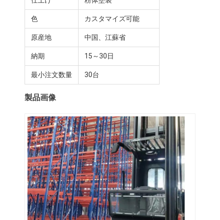
色
カスタマイズ可能
原産地
中国、江蘇省
納期
15～30日
最小注文数量
30台
製品画像
ホーム
製品
ビデオ