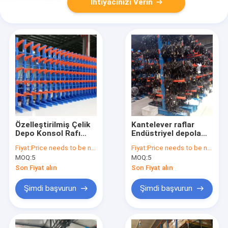
İhtiyacınızı Verin
Özelleştirilmiş Çelik
Kantelever raflar
Depo Konsol Rafı
Endüstriyel depolama
Konsol Çift Taraflı
rafları Satılık ağır
Fiyat:
Price needs to be negotiated
Fiyat:
Price needs to be negotiated
Kablo Boru Fabrikası
görevli Kantelever
MOQ:
5
MOQ:
5
Metal Boru Konsol
depolama rafları
Rafı
Son Fiyat alın
Son Fiyat alın
Şimdi başvurun
Şimdi başvurun