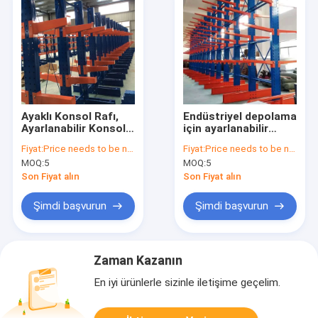
Ayaklı Konsol Rafı,
Endüstriyel depolama
Ayarlanabilir Konsol
için ayarlanabilir
Tel Depolama Rafları,
kantilever ve tek/iki
Fiyat:
Price needs to be negotiated
Fiyat:
Price needs to be negotiated
Ağır Hizmet Boru
taraflı tasarımlı ağır
MOQ:
5
MOQ:
5
Depolama Rafları
işleme açılmış çelik
kantilever rafı
Son Fiyat alın
Son Fiyat alın
Şimdi başvurun
Şimdi başvurun
Zaman Kazanın
En iyi ürünlerle sizinle iletişime geçelim.