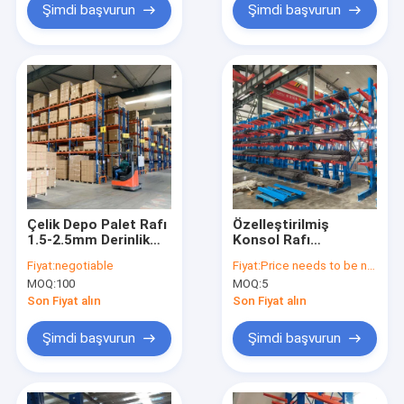
Şimdi başvurun
Şimdi başvurun
Çelik Depo Palet Rafı
Özelleştirilmiş
1.5-2.5mm Derinlik
Konsol Rafı
Endüstriyel Palet
Endüstriyel Depo Rafı
Fiyat:
negotiable
Fiyat:
Price needs to be negotiated
Rafları Korozyon
Kablo Boru Fabrikası
MOQ:
100
MOQ:
5
Koruması
Metal Boru Konsol
Rafı
Son Fiyat alın
Son Fiyat alın
Şimdi başvurun
Şimdi başvurun