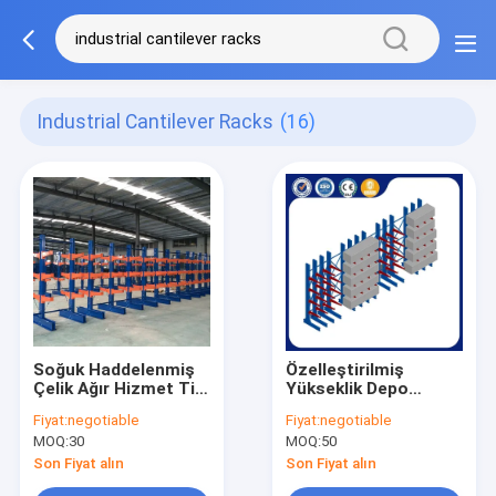
Industrial Cantilever Racks
(16)
Soğuk Haddelenmiş
Özelleştirilmiş
Çelik Ağır Hizmet Tipi
Yükseklik Depo
Konsol Rafları Geri
Konsol Rafı Konsol
Fiyat:
negotiable
Fiyat:
negotiable
Çekme Tasarımı
Tel Raf Korozyon
MOQ:
30
MOQ:
50
Donanım Depolama
Koruması
İçin
Son Fiyat alın
Son Fiyat alın