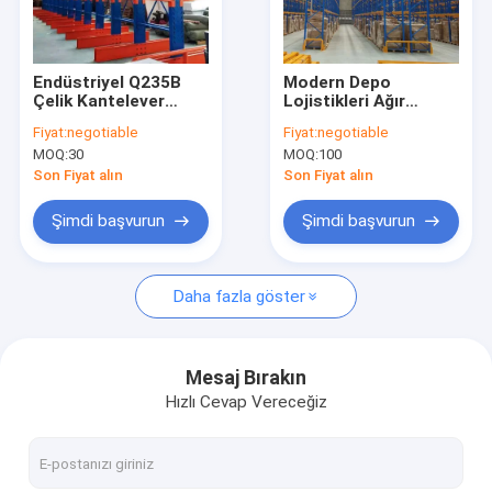
Hakkımızda
Fabrika turu
Endüstriyel Q235B
Modern Depo
Çelik Kantelever
Lojistikleri Ağır
Kalite Kontrol
Depo Racks
Görevli Pallet Rack
Fiyat:
negotiable
Fiyat:
negotiable
Düzenlenebilir Boru
rafları Depolama için
MOQ:
30
MOQ:
100
Depo Rafı OEM
500-5000kg
Bizimle İletişim
Boyutu
Son Fiyat alın
Son Fiyat alın
Haberler
Şimdi başvurun
Şimdi başvurun
Durumlar
Daha fazla göster
Bir İndirim İste
Mesaj Bırakın
Hızlı Cevap Vereceğiz
Depoya Taşan Pallet Racking
Depo Depolama Rafı