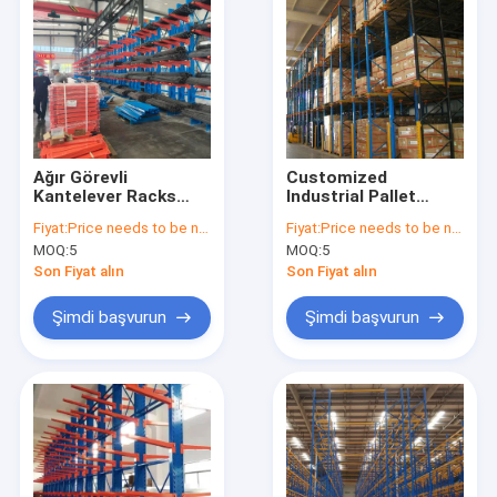
Ağır Görevli
Customized
Kantelever Racks
Industrial Pallet
Katman başına
Racking Warehouse
Fiyat:
Price needs to be negotiated
Fiyat:
Price needs to be negotiated
100KG-1000KG Yük
Shelving Racks
MOQ:
5
MOQ:
5
Kapasitesi
Racking System
Kantelever Rack
Son Fiyat alın
Son Fiyat alın
Depo Racks
Şimdi başvurun
Şimdi başvurun
Ana Sayfa
Ürünler
Videolar