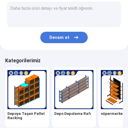
süpermarket vitrin
konsol rafı
Geri Çekme Rafı
Devam et
Rafta sürün
Radyo mekiği rafları
Kategorilerimiz
çok dar koridor rafı
Asma rafı
Çelik Yapı Platformu
Hdpe Plastik Palet
Depoya Taşan Pallet
Depo Depolama Rafı
süpermarket vi
çelik paletler
Racking